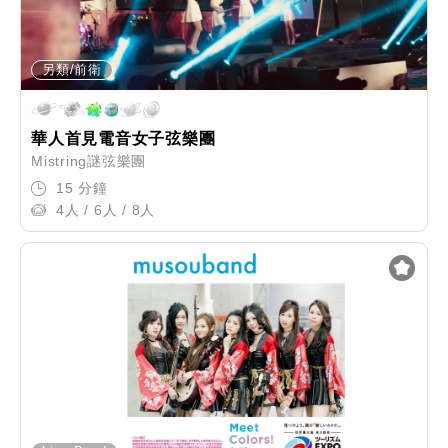
另類/前衛
華人首見電音女子弦樂團
Mistring謎弦樂團
15 分鐘
4人 / 6人 / 8人