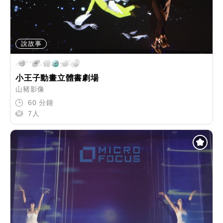
說故事
小王子動畫立體書劇場
山豬影像
60 分鐘
7人