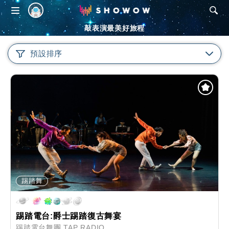
SHOWOW
敲表演最美好旅程
預設排序
踢踏舞
踢踏電台:爵士踢踏復古舞宴
踢踏電台舞團 TAP RADIO