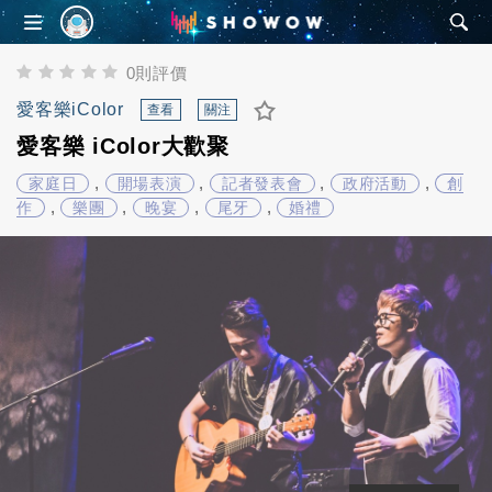
SHOWOW
0則評價
愛客樂iColor
查看
關注
愛客樂 iColor大歡聚
,
,
,
,
家庭日
開場表演
記者發表會
政府活動
創
,
,
,
,
作
樂團
晚宴
尾牙
婚禮