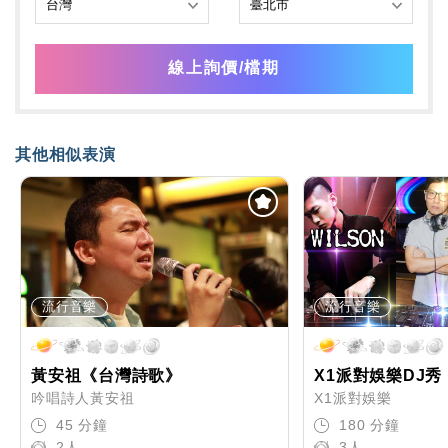
線上詢價/檔期
其他相似表演
流行音樂
流行音樂
黃安祖《台灣詩歌》
X1派對娛樂DJ秀
吟唱詩人黃安祖
X1派對娛樂
45 分鐘
180 分鐘
2人
3人