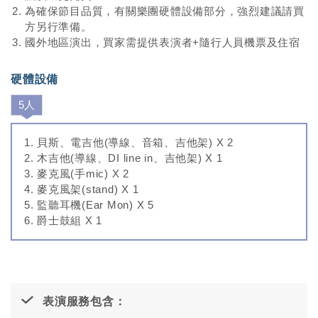
為確保節目品質，有關樂團硬體設備部分，強烈建議請買
方另行準備。
國外地區演出，買家需提供表演者+隨行人員機票及住宿
硬體設備
5人
貝斯、電吉他(導線、音箱、吉他架) X 2
木吉他(導線、DI line in、吉他架) X 1
麥克風(手mic) X 2
麥克風架(stand) X 1
監聽耳機(Ear Mon) X 5
爵士鼓組 X 1
表演服務包含：