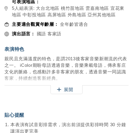
可表演地區：
5人組表演: 大台北地區 桃竹苗地區 雲嘉南地區 宜花東
地區 中彰投地區 高屏地區 外島地區 亞州其他地區
主要適合觀賞年齡層：
全年齡皆適合
演出語言：
國語 客家語
表演特色
親民且充滿溫度的特色，是謂2013後客家音樂新潮流的代表
之一。 iColor期盼母語透過音樂，音樂乘載母語，傳承客庄
文化的脈絡，也感動許多非客家的朋友，透過音樂一同認識
客家，持續創造客新經典。
展開
[演出形式]
A: 40分鐘
一次安排40分鐘演出。歌曲多為專輯歌曲。
貼心提醒
B:20分鐘+20分鐘
分成兩段表演，中間可穿插其他活動流程，歌曲多為專輯歌
本表演有試音彩排需求，演出前須提供彩排時間 30 分鐘
曲。
讓演出更完美