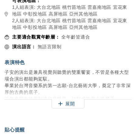
可表演地區：
1人組表演: 大台北地區 桃竹苗地區 雲嘉南地區 宜花東
地區 中彰投地區 高屏地區 亞州其他地區
2人組表演: 大台北地區 桃竹苗地區 雲嘉南地區 宜花東
地區 中彰投地區 高屏地區 亞州其他地區
主要適合觀賞年齡層：
全年齡皆適合
演出語言：
無語言限制
表演特色
子安的演出是兼具視覺與聽覺的雙重饗宴，不管是各種大型
場合演出都能夠駕馭。
畢業於台灣音樂系的第一志願-台北藝術大學，奠定了非常深
厚的古典的底子。
近年來因為跨界到流行音樂界，轉型成跨界小提琴手。
展開
曾與多位大咖藝人合作，例如：蕭敬騰、張惠妹、ALIN等
等...更是受邀是萬人演唱會擔任開場小提琴solo，廣受好
評！
貼心提醒
[演出形式]