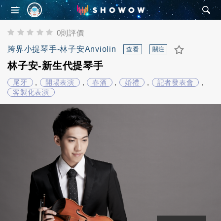
SHOWOW
0則評價
跨界小提琴手-林子安Anviolin
查看
關注
林子安-新生代提琴手
,
,
,
,
,
尾牙
開場表演
春酒
婚禮
記者發表會
客製化表演