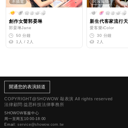
不插電
民族風情
創作女聲郭晏琳
新生代客家流行
郭晏琳Jane
愛客樂iColor
50 分鐘
30 分鐘
1人 / 2人
2人
開通您的表演頻道
COPYRIGHT@SHOWOW 敲表演 All rights reserved
法律顧問:益思科技法律事務所
SHOWOW客服中心
周一至周五10:00-18:00
Email:
service@showow.com.tw