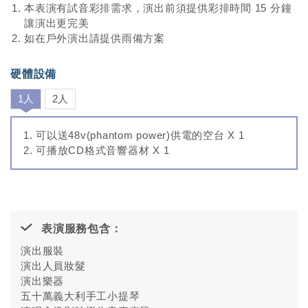
A:30分鐘內
本表演有試音彩排需求，演出前須提供彩排時間 15 分鐘
B:60分鐘內
讓演出更完美
以上均提供歌單給客戶挑選。
如在戶外演出請提供雨備方案
硬體設備
1人
2人
可以送48v(phantom power)供電的空台 X 1
可播放CD格式音響器材 X 1
表演服務包含：
演出服裝
演出人員妝髮
演出樂器
五十萬義大利手工小提琴