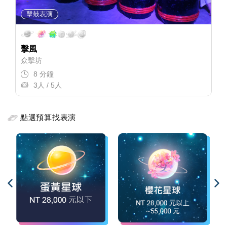
擊鼓表演
擊風
众擊坊
8 分鐘
3人 / 5人
點選預算找表演