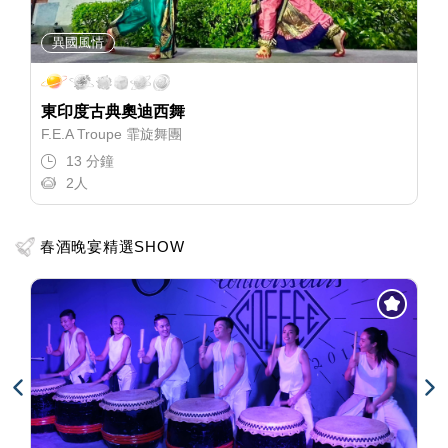
異國風情
東印度古典奧迪西舞
F.E.A Troupe 霏旋舞團
13 分鐘
2人
春酒晚宴精選SHOW