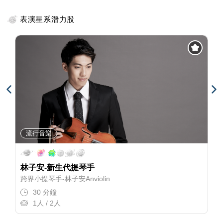
表演星系潛力股
流行音樂
林子安-新生代提琴手
跨界小提琴手-林子安Anviolin
30 分鐘
1人 / 2人