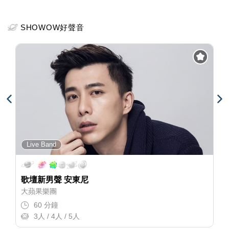
SHOWOW好聲音
Live Band
歌壇新男聲 安東尼
大蘋果樂團
60 分鐘
3人 / 4人 / 5人