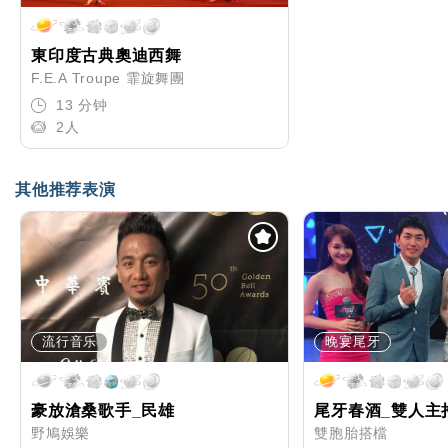
東印度古典奧迪西舞
F.E.A Troupe 霏旋舞團
13 分钟
2人
其他推荐表演
流行音乐
晚宴尾牙
豪放滄桑歌手_民雄
尾牙春酒_雙人主
野鳩娛樂
雙胞胎搭檔