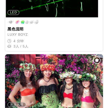
LED
黑色流明
LUXY BOYZ
4 分钟
3人 / 5人
异国风情