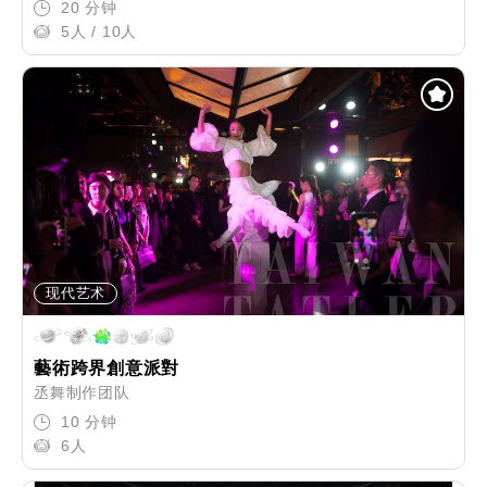
20 分钟
5人 / 10人
现代艺术
藝術跨界創意派對
丞舞制作团队
10 分钟
6人