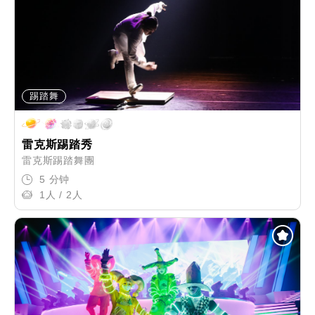
踢踏舞
雷克斯踢踏秀
雷克斯踢踏舞團
5 分钟
1人 / 2人