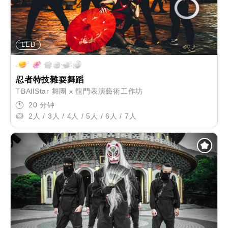
LED
忍者特技雜耍舞蹈
TBAllStar 舞團 x 龍門表演藝術工作坊
20 分钟
2人 / 3人 / 4人 / 5人 / 6人 / 7人