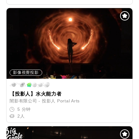
影像視覺投影
【投影人】水火能力者
闇影有限公司 - 投影人 Portal Arts
5 分钟
2人