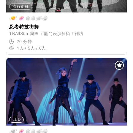
流行街舞
忍者特技街舞
TBAllStar 舞團 x 龍門表演藝術工作坊
20 分钟
4人 / 5人 / 6人
LED