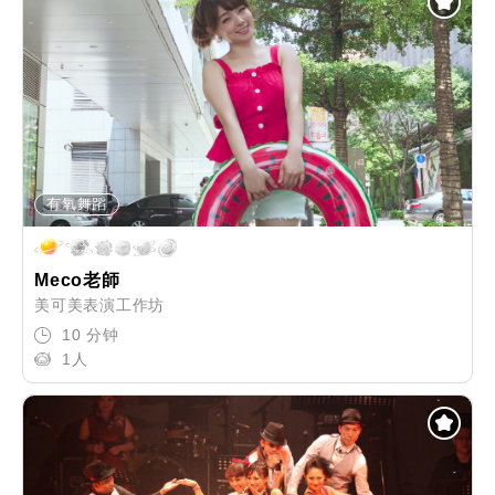
有氧舞蹈
Meco老師
美可美表演工作坊
10 分钟
1人