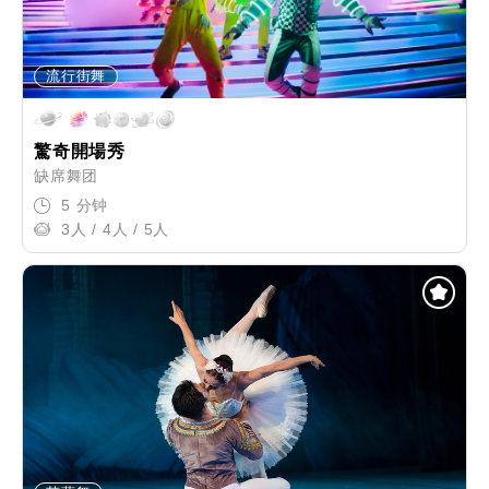
流行街舞
驚奇開場秀
缺席舞团
5 分钟
3人 / 4人 / 5人