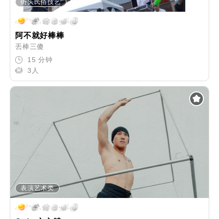
街头民俗技艺
阿不就好棒棒
丟棒三傻
15 分钟
3人
表演艺术类