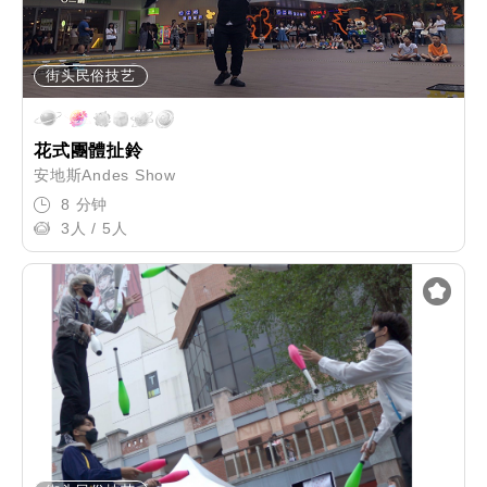
街头民俗技艺
花式團體扯鈴
安地斯Andes Show
8 分钟
3人 / 5人