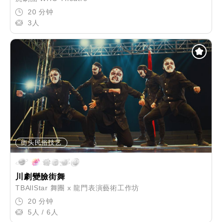
20 分钟
3人
街头民俗技艺
川劇變臉街舞
TBAllStar 舞團 x 龍門表演藝術工作坊
20 分钟
5人 / 6人