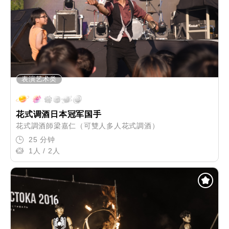
表演艺术类
花式调酒日本冠军国手
花式調酒師梁嘉仁（可雙人多人花式調酒）
25 分钟
1人 / 2人