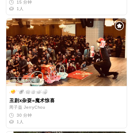
15 分钟
1人
街头魔术小丑
丑剧x杂耍=魔术惊喜
周子益 JerryChou
30 分钟
1人