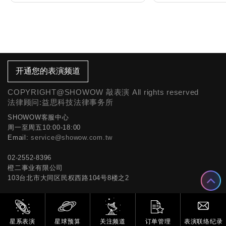
开通您的表演频道
COPYRIGHT@SHOWOW 敲表演 All rights reserved
法律顾问:益思科技法律事务所
SHOWOW客服中心
周一至周五10:00-18:00
Email:
service@showow.com.tw
02-2552-8396
橙二事业有限公司
103台北市大同区民权西路104号8楼之2
星系表演
星球预算
关注频道
订单管理
表演联络纪录