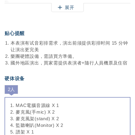
歌。
展开
表演以原創流行為主，不僅在活動現場可帶動氣氛，也可以
聽到來自兄妹倆的個人創作。
[演出形式]
贴心提醒
A: 60分鐘
本表演有试音彩排需求，演出前须提供彩排时间 15 分钟
一次安排60分鐘演出，包含10首歌曲，歌單為自創歌曲。
让演出更完美
樂團硬體設備，需請買方準備。
B:30分鐘+30分鐘
國外地區演出，買家需提供表演者+隨行人員機票及住宿
分成兩段表演，中間可穿插其他活動流程，每段可表演5首
歌曲，歌單為自創歌曲。
硬体设备
2人
MAC電腦音源線 X 1
麥克風(手mic) X 2
麥克風架(stand) X 2
監聽喇叭(Monitor) X 2
譜架 X 1