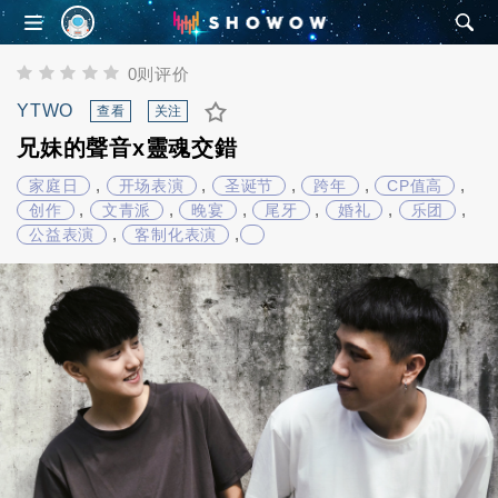
SHOWOW
0则评价
YTWO
查看
关注
兄妹的聲音x靈魂交錯
,
,
,
,
,
家庭日
开场表演
圣诞节
跨年
CP值高
,
,
,
,
,
,
创作
文青派
晚宴
尾牙
婚礼
乐团
,
,
公益表演
客制化表演