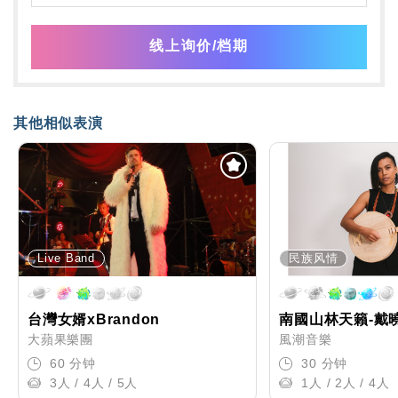
线上询价/档期
其他相似表演
Live Band
民族风情
台灣女婿xBrandon
南國山林天籟-戴
大蘋果樂團
風潮音樂
60 分钟
30 分钟
3人 / 4人 / 5人
1人 / 2人 / 4人