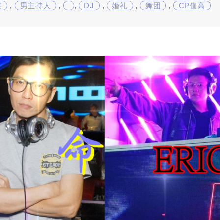
宴
,
男主持人
,
,
DJ
,
婚礼
,
舞团
,
CP值高