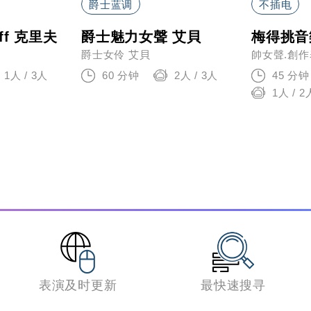
爵士蓝调
不插电
ff 克里夫
爵士魅力女聲 艾貝
梅得挑音
爵士女伶 艾貝
帥女聲.創作
1人 / 3人
60 分钟
2人 / 3人
45 分钟
1人 / 2
表演及时更新
最快速搜寻