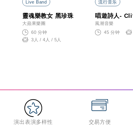
Live Band
流行音乐
靈魂樂教女 黑珍珠
唱遊詩人- Cli
olin
大蘋果樂團
風潮音樂
60 分钟
45 分钟
3人 / 4人 / 5人
演出表演多样性
交易方便