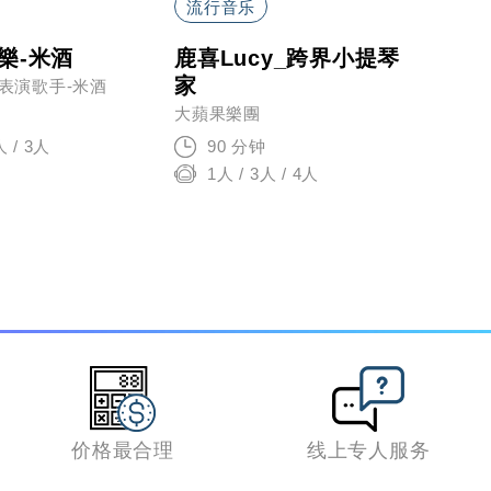
流行音乐
流行
樂-米酒
鹿喜Lucy_跨界小提琴
來自
家
高音
表演歌手-米酒
大蘋果樂團
幽谷 瓦
人 / 3人
90 分钟
2
1人 / 3人 / 4人
价格最合理
线上专人服务