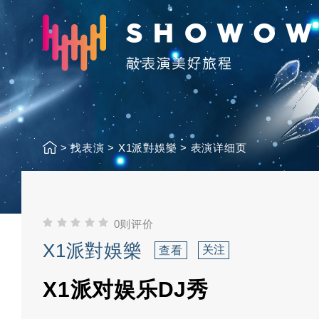
>
找表演
>
X1派對娛樂
>
表演详细页
0则评价
X1派對娛樂
关注
查看
X1派对娱乐DJ秀