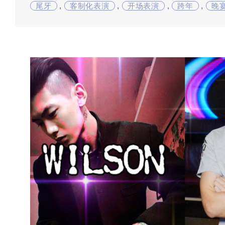
尾牙
,
客制化表演
,
开场表演
,
跨年
,
晚