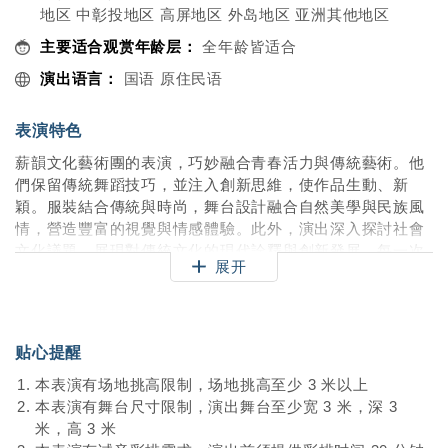
地区 中彰投地区 高屏地区 外岛地区 亚洲其他地区
主要适合观赏年龄层：
全年龄皆适合
演出语言：
国语 原住民语
表演特色
薪韻文化藝術團的表演，巧妙融合青春活力與傳統藝術。他
們保留傳統舞蹈技巧，並注入創新思維，使作品生動、新
穎。服裝結合傳統與時尚，舞台設計融合自然美學與民族風
情，營造豐富的視覺與情感體驗。此外，演出深入探討社會
文化議題，展現對傳統文化的現代詮釋與創新發展，每一次
展开
舞台呈現都是一場文化與藝術的盛宴。
贴心提醒
本表演有场地挑高限制，场地挑高至少 3 米以上
本表演有舞台尺寸限制，演出舞台至少宽 3 米，深 3
米，高 3 米