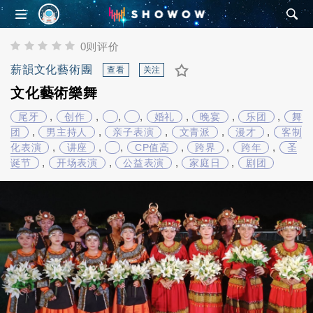
SHOWOW
0则评价
薪韻文化藝術團
查看
关注
文化藝術樂舞
,
,
,
,
,
,
,
尾牙
创作
婚礼
晚宴
乐团
舞
,
,
,
,
,
团
男主持人
亲子表演
文青派
漫才
客制
,
,
,
,
,
,
化表演
讲座
CP值高
跨界
跨年
圣
,
,
,
,
诞节
开场表演
公益表演
家庭日
剧团