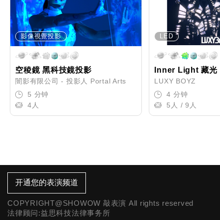
影像視覺投影
LED
空稜鏡 黑科技鏡投影
Inner Light 藏光
闇影有限公司 - 投影人 Portal Arts
LUXY BOYZ
5 分钟
4 分钟
4人
5人 / 9人
开通您的表演频道
COPYRIGHT@SHOWOW 敲表演 All rights reserved
法律顾问:益思科技法律事务所