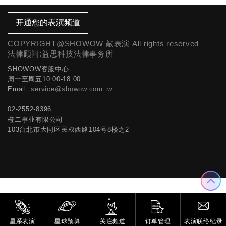
开通您的表演频道
COPYRIGHT@SHOWOW 敲表演 All rights reserved
法律顾问:益思科技法律事务所
SHOWOW客服中心
周一至周五10:00-18:00
Email:
service@showow.com.tw
02-2552-8396
橙二事业有限公司
103台北市大同区民权西路104号8楼之2
星系表演
星球预算
关注频道
订单管理
表演联络纪录