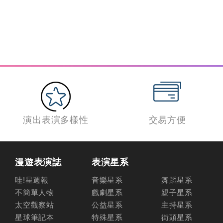
演出表演多樣性
交易方便
漫遊表演誌
表演星系
哇!星週報
音樂星系
舞蹈星系
不簡單人物
戲劇星系
親子星系
太空觀察站
公益星系
主持星系
星球筆記本
特殊星系
街頭星系