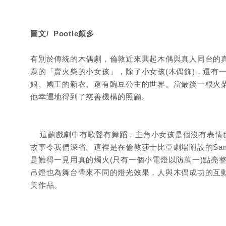
圖文/
Pootle
頗多
有別於傳統的木偶劇，倫敦近來興起木偶與真人同台的真人
寫的「賣火柴的小女孩」，除了小女孩(木偶飾)，還有
娘、國王的新衣、還有豌豆公主的世界。當最後一根火
他幸運地得到了慈善機構的照顧。
這齣戲劇中有歌聲有舞蹈，主角小女孩是個沒有表情也
故事令我們深省。這裡是在倫敦莎士比亞劇場附設的Sam W
是難得一見用真的燭火(只有一個小電燈以防萬一)點亮
吊燈也為舞台帶來不同的燈光效果，人與木偶成功的互
美作品。