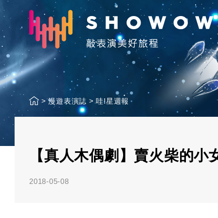
>
漫遊表演誌
>
哇!星週報
【真人木偶劇】賣火柴的小
2018-05-08