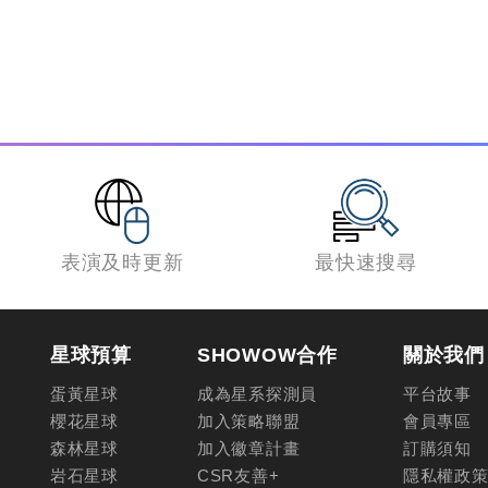
表演及時更新
最快速搜尋
星球預算
SHOWOW合作
關於我們
蛋黃星球
成為星系探測員
平台故事
櫻花星球
加入策略聯盟
會員專區
森林星球
加入徽章計畫
訂購須知
岩石星球
CSR友善+
隱私權政