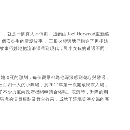
是一齣真人木偶劇。這齣由Joel Horwood重新編
一個安徒生的童話故事 。三根火柴讓我們踏進了拇指姑
故事巧妙地把流浪漢帶到現代，與小女孩的遭遇不同，
她凍死的那刻，每個觀眾都為他深深感到傷心與難過，
納約三百四十人的小劇場，於2014年第一次開放民眾入場，
花了不少力氣向政府機關申請合格呢。表演時，升降的燭
馬虎的演員服裝及舞台效果，成就了這場笑淚交織的完