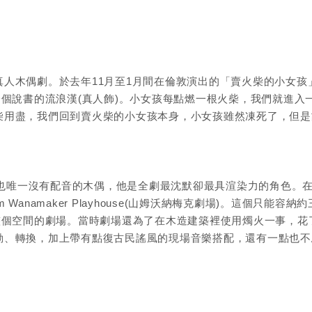
木偶劇。於去年11月至1月間在倫敦演出的「賣火柴的小女孩」，就
一個說書的流浪漢(真人飾)。小女孩每點燃一根火柴，我們就進入
柴用盡，我們回到賣火柴的小女孩本身，小女孩雖然凍死了，但是
唯一沒有配音的木偶，他是全劇最沈默卻最具渲染力的角色。在
anamaker Playhouse(山姆沃納梅克劇場)。這個只能容
整個空間的劇場。當時劇場還為了在木造建築裡使用燭火一事，
動、轉換，加上帶有點復古民謠風的現場音樂搭配，還有一點也不