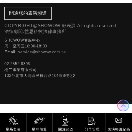
開通您的表演頻道
COPYRIGHT@SHOWOW 敲表演 All rights reserved
法律顧問:益思科技法律事務所
SHOWOW客服中心
周一至周五10:00-18:00
Email:
service@showow.com.tw
02-2552-8396
橙二事業有限公司
103台北市大同區民權西路104號8樓之2
星系表演
星球預算
關注頻道
訂單管理
表演聯絡紀錄