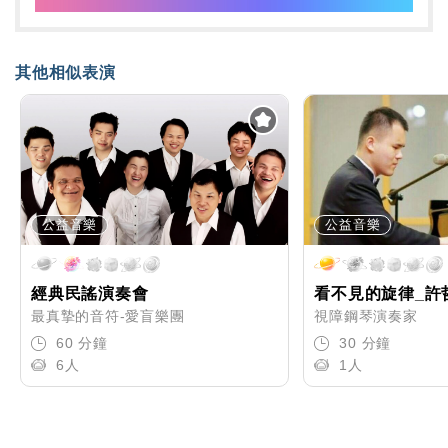
其他相似表演
公益音樂
公益音樂
經典民謠演奏會
看不見的旋律_許
最真摯的音符-愛盲樂團
視障鋼琴演奏家
60 分鐘
30 分鐘
6人
1人