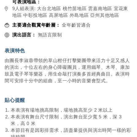
可表演地區：
9人組表演: 大台北地區 桃竹苗地區 雲嘉南地區 宜花東
地區 中彰投地區 高屏地區 外島地區 亞州其他地區
主要適合觀賞年齡層：
全年齡皆適合
演出語言：
無語言限制
表演特色
由團長李淑蓉帶領的草山柑仔打擊樂團帶來活力十足又感人
的演出，十位左右的身心障礙團員，運用鐵琴、木琴、康加
鼓及電子琴等樂器，用生命敲打演奏多首經典曲目。表演時
間可安排十分中的組曲，至一小時的音樂會型式。
貼心提醒
本表演有場地挑高限制，場地挑高至少 2 米以上
本表演有舞台尺寸限制，演出舞台至少寬 5 米，深 3
米，高 0 米
本節目有是因彩排需求，請盡量提供與演出時間一樣的彩
排時間