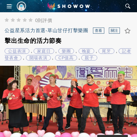
SHOWOW
0則評價
公益星系活力首選-草山甘仔打擊樂團
查看
關注
擊出生命的活力節奏
,
,
,
,
,
公益表演
家庭日
樂團
晚宴
尾牙
記者
,
,
,
發表會
開場表演
CP值高
親子