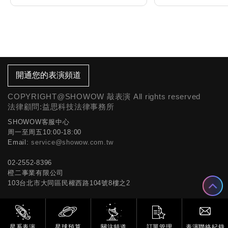
開通您的表演頻道
COPYRIGHT@SHOWOW 敲表演 All rights reserved
法律顧問:益思科技法律事務所
SHOWOW客服中心
周一至周五10:00-18:00
Email:
service@showow.com.tw
02-2552-8396
橙二事業有限公司
103台北市大同區民權西路104號8樓之2
星系表演
星球預算
關注頻道
訂單管理
表演聯絡紀錄