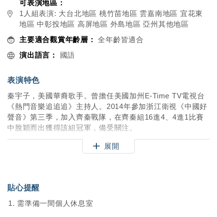
可表演地區：
1人組表演: 大台北地區 桃竹苗地區 雲嘉南地區 宜花東
地區 中彰投地區 高屏地區 外島地區 亞州其他地區
主要適合觀賞年齡層：
全年齡皆適合
演出語言：
國語
表演特色
秦宇子，美國華裔歌手。曾擔任美國加州E-Time TV電視台
《熱門音樂追追追》主持人。2014年參加浙江衛視《中國好
聲音》第三季，加入齊秦戰隊，在齊秦組16進4、4進1比賽
中脫穎而出獲得該組冠軍，備受關注。
展開
[演出形式]
A: 20分鐘
一次安排20分鐘演出，包含4首歌曲，歌單多為自己專輯的
歌曲。
貼心提醒
需準備一間個人休息室