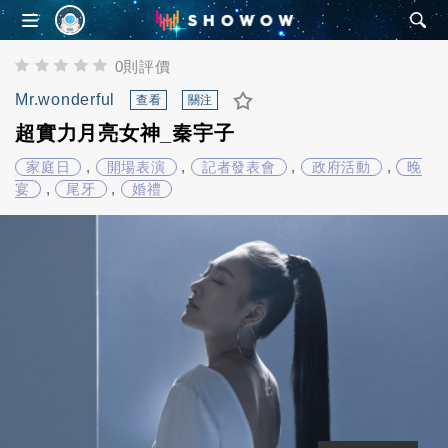
SHOWOW
0則評價
Mr.wonderful
查看
關注
超實力月亮女神_秦宇子
,
,
,
,
家庭日
開場表演
記者發表會
政府活動
晚
,
,
宴
尾牙
婚禮