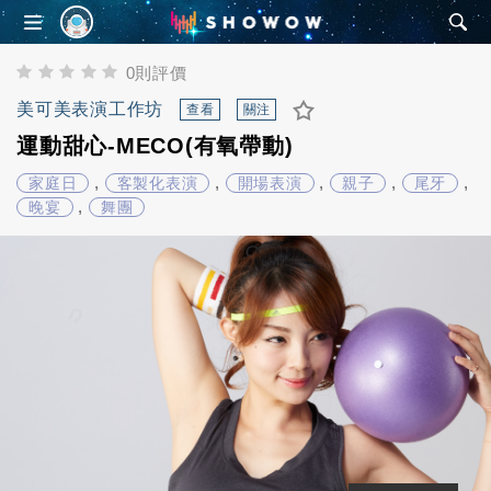
SHOWOW
0則評價
美可美表演工作坊
查看
關注
運動甜心-MECO(有氧帶動)
,
,
,
,
,
家庭日
客製化表演
開場表演
親子
尾牙
,
晚宴
舞團