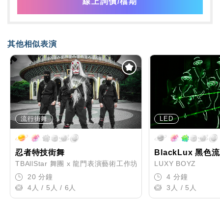
線上詢價/檔期
其他相似表演
流行街舞
LED
忍者特技街舞
BlackLux 黑色
TBAllStar 舞團 x 龍門表演藝術工作坊
LUXY BOYZ
20 分鐘
4 分鐘
4人 / 5人 / 6人
3人 / 5人