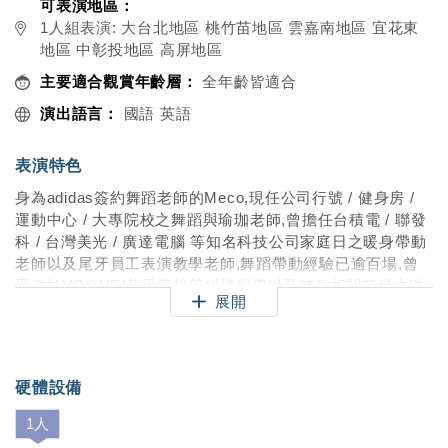
可表演地區：
1人組表演: 大台北地區 桃竹苗地區 雲嘉南地區 宜花東
地區 中彰投地區 高屏地區
主要適合觀賞年齡層：
全年齡皆適合
演出語言：
國語 英語
表演特色
身為adidas簽約舞蹈老師的Meco,現任公司行號 / 健身房 /
運動中心 / 大專院校之舞蹈與瑜珈老師,曾擔任台積電 / 聯發
科 / 台灣美光 / 廣達電腦 等知名科技公司家庭日之暖身帶動
老師以及尾牙員工表演教學老師,舞蹈帶動經驗已逾百場,曾
受邀於VOGUE/蘋果日報等媒體報導以及健身相關節目之邀
展開
請擔任演出.若您需要一位家庭日/尾牙/各類形式活動之舞蹈
帶動,Meco老師將會是您心目中的不二人選呦!
硬體設備
1人