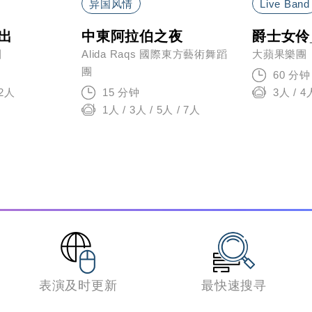
异国风情
Live Band
演出
中東阿拉伯之夜
爵士女伶_
團
Alida Raqs 國際東方藝術舞蹈
大蘋果樂團
團
60 分钟
12人
15 分钟
3人 / 4
1人 / 3人 / 5人 / 7人
表演及时更新
最快速搜寻