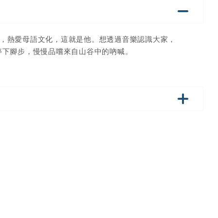
，熱愛母語文化，這就是他。想透過音樂認識大家，
停下腳步，慢慢品嚐來自山谷中的吶喊。