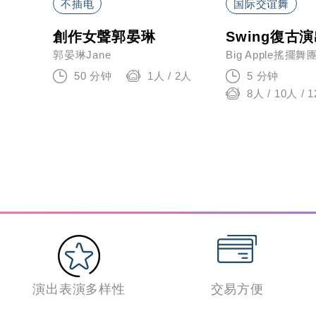
不插电
国际交谊舞
創作女聲郭晏琳
Swing復古
郭晏琳Jane
Big Apple搖擺舞
50 分钟
1人 / 2人
5 分钟
 / 5人
8人 / 10人 / 
演出表演多样性
交易方便