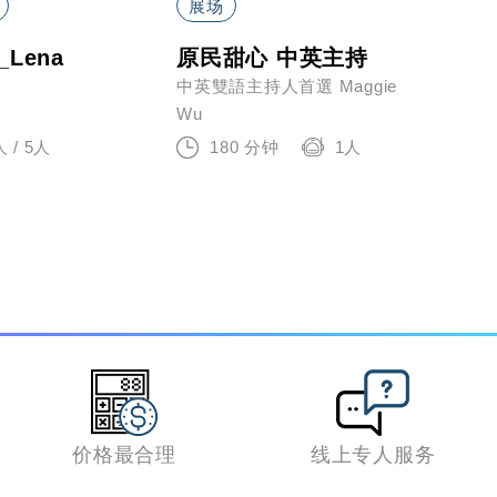
展场
魔术
Lena
原民甜心 中英主持
夢想
中英雙語主持人首選 Maggie
夢想
Wu
3
人 / 5人
180 分钟
1人
价格最合理
线上专人服务