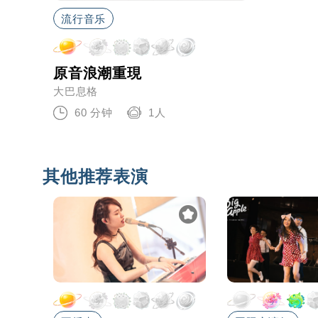
流行音乐
原音浪潮重現
大巴息格
60 分钟
1人
其他推荐表演