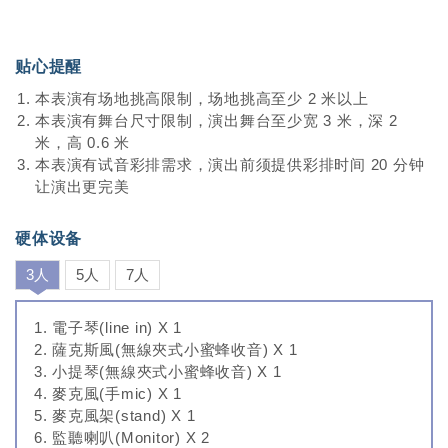
會發現上一刻您才順著音樂隨之搖擺，此刻，卻勾起您心中
塵封已久的某段記憶，感動而悄然落淚
贴心提醒
我們無法以眼神與您交會，LIFE爵士樂團「用心」與您以音
樂相會
本表演有场地挑高限制，场地挑高至少 2 米以上
『我們的"視界"沒有黑白 我們的"世界"就是多
本表演有舞台尺寸限制，演出舞台至少宽 3 米，深 2
米，高 0.6 米
本表演有试音彩排需求，演出前须提供彩排时间 20 分钟
让演出更完美
硬体设备
3人
5人
7人
電子琴(line in) X 1
薩克斯風(無線夾式小蜜蜂收音) X 1
小提琴(無線夾式小蜜蜂收音) X 1
麥克風(手mic) X 1
麥克風架(stand) X 1
監聽喇叭(Monitor) X 2