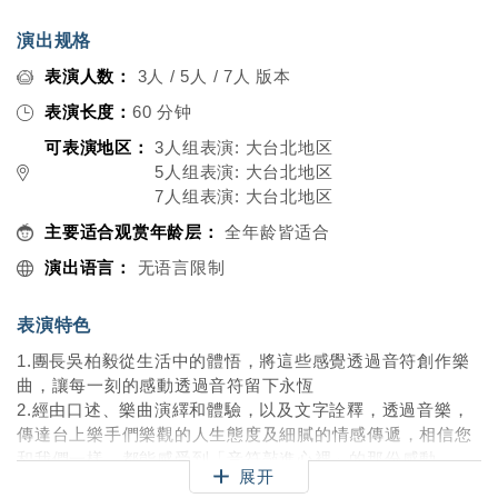
演出规格
表演人数：
3人 / 5人 / 7人 版本
表演长度：
60 分钟
可表演地区：
3人组表演: 大台北地区
5人组表演: 大台北地区
7人组表演: 大台北地区
主要适合观赏年龄层：
全年龄皆适合
演出语言：
无语言限制
表演特色
1.團長吳柏毅從生活中的體悟，將這些感覺透過音符創作樂
曲，讓每一刻的感動透過音符留下永恆
2.經由口述、樂曲演繹和體驗，以及文字詮釋，透過音樂，
傳達台上樂手們樂觀的人生態度及細膩的情感傳遞，相信您
和我們一樣，都能感受到「音符敲進心裡」的那份感動
展开
3.互動式的音樂會，讓聽眾能隨著現場氛圍融入其中，您將