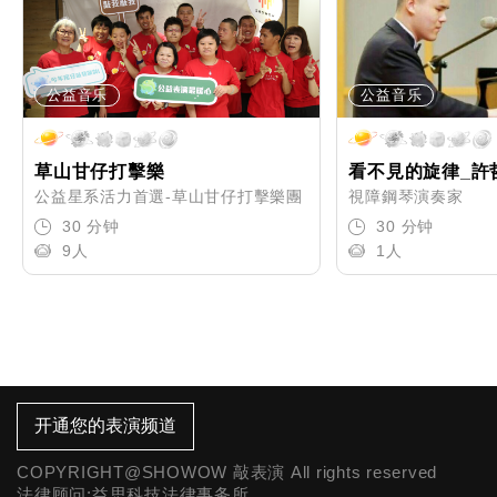
公益音乐
公益音乐
草山甘仔打擊樂
看不見的旋律_許
公益星系活力首選-草山甘仔打擊樂團
視障鋼琴演奏家
30 分钟
30 分钟
9人
1人
开通您的表演频道
COPYRIGHT@SHOWOW 敲表演 All rights reserved
法律顾问:益思科技法律事务所