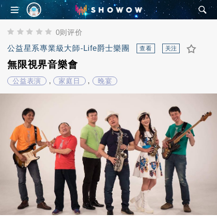
SHOWOW
0则评价
公益星系專業級大師-Life爵士樂團
查看
关注
無限視界音樂會
,
,
公益表演
家庭日
晚宴