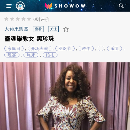
SHOWOW
0则评价
大蘋果樂團
查看
关注
靈魂樂教女 黑珍珠
,
,
,
,
,
,
家庭日
开场表演
圣诞节
跨年
乐团
,
,
晚宴
尾牙
婚礼