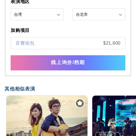
表演地区
加购项目
音響統包
$21,600
线上询价/档期
其他相似表演
流行音乐
另类/前卫