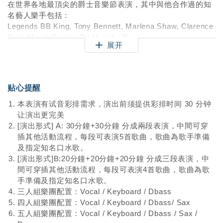
在世界各地最頂尖的爵士音樂節表演，其中與他合作過的知
名藝人樂手包括：
Legends BB King, Tony Bennett, Marlena Shaw, Clarence
Gate Mouth Brown, Taj Mahal…等。
展开
可演唱五種不同語言的歌曲
包括：英文、法文、西班牙文、台語、中文
長期旅居台灣的她，更是懂得親近人群，與賓客互動，她的
經典歌聲，是讓賓客為之動容的大師級歌手。
贴心提醒
本表演有试音彩排需求，演出前须提供彩排时间 30 分钟
让演出更完美
[演出形式] A: 30分鐘+30分鐘 分成兩段表演，中間可穿
插其他活動流程，每段可表演5首歌曲，歌曲為歌手準備
及指定知名口水歌。
[演出形式]B:20分鐘+20分鐘+20分鐘 分成三段表演，中
間可穿插其他活動流程，每段可表演4首歌曲，歌曲為歌
手準備及指定知名口水歌。
三人組樂團配置：Vocal / Keyboard / Dbass
四人組樂團配置：Vocal / Keyboard / Dbass/ Sax
五人組樂團配置：Vocal / Keyboard / Dbass / Sax /