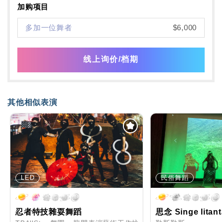
加购项目
多加一位舞者
$6,000
线上询价/档期
其他相似表演
LED
民俗舞蹈
忍者特技雜耍舞蹈
思念 Singe litant