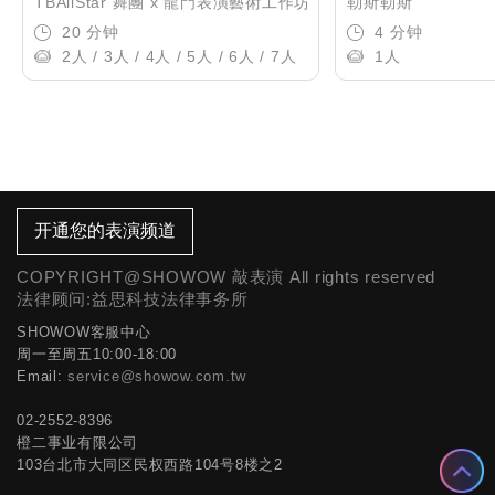
TBAllStar 舞團 x 龍門表演藝術工作坊
勒斯勒斯
20 分钟
4 分钟
2人 / 3人 / 4人 / 5人 / 6人 / 7人
1人
开通您的表演频道
COPYRIGHT@SHOWOW 敲表演 All rights reserved
法律顾问:益思科技法律事务所
SHOWOW客服中心
周一至周五10:00-18:00
Email:
service@showow.com.tw
02-2552-8396
橙二事业有限公司
103台北市大同区民权西路104号8楼之2