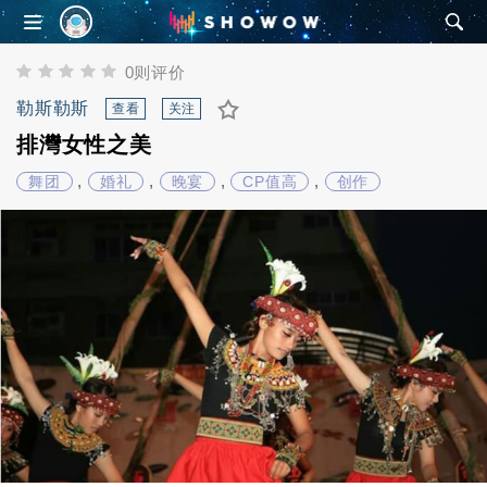
SHOWOW
0则评价
勒斯勒斯
查看
关注
排灣女性之美
,
,
,
,
舞团
婚礼
晚宴
CP值高
创作