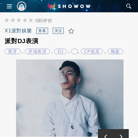
SHOWOW
0则评价
X1派對娛樂
查看
关注
派對DJ表演
,
,
,
,
,
尾牙
开场表演
DJ
CP值高
晚宴