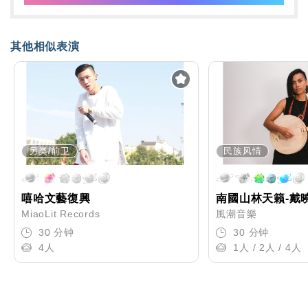
其他相似表演
另类/前卫
民族风情
嘻哈文藝復興
南國山林天籟-戴
MiaoLit Records
風潮音樂
30 分钟
30 分钟
4人
1人 / 2人 / 4人