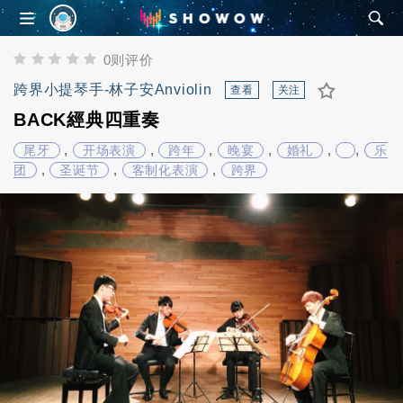
SHOWOW
0则评价
跨界小提琴手-林子安Anviolin
查看
关注
BACK經典四重奏
,
,
,
,
,
,
尾牙
开场表演
跨年
晚宴
婚礼
乐
,
,
,
团
圣诞节
客制化表演
跨界