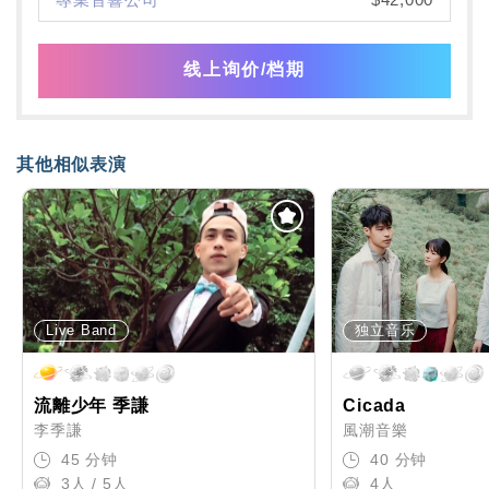
线上询价/档期
其他相似表演
Live Band
独立音乐
流離少年 季謙
Cicada
李季謙
風潮音樂
45 分钟
40 分钟
3人 / 5人
4人