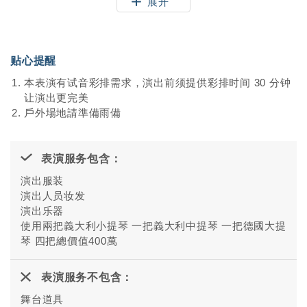
展开
流。
近年四人除了古典外，都跨界到流行音乐界，
参与非常多歌手的演唱会，例如光良、王心凌、萧煌奇萧敬
腾等...大型演唱会担任乐手。
贴心提醒
20年以上的古典功力底子加入流行的元素，让现场的观众有
如国家音乐厅的听觉飨宴。
本表演有试音彩排需求，演出前须提供彩排时间 30 分钟
让演出更完美
戶外場地請準備雨備
表演服务包含：
演出服装
演出人员妆发
演出乐器
使用兩把義大利小提琴 一把義大利中提琴 一把德國大提
琴 四把總價值400萬
表演服务不包含：
舞台道具