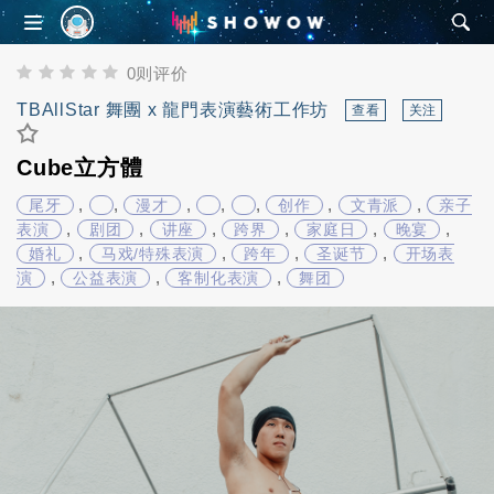
SHOWOW
0则评价
TBAllStar 舞團 x 龍門表演藝術工作坊
查看
关注
Cube立方體
,
,
,
,
,
,
,
尾牙
漫才
创作
文青派
亲子
,
,
,
,
,
,
表演
剧团
讲座
跨界
家庭日
晚宴
,
,
,
,
婚礼
马戏/特殊表演
跨年
圣诞节
开场表
,
,
,
演
公益表演
客制化表演
舞团