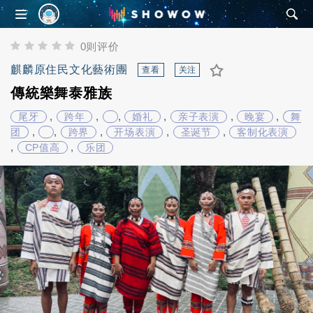
SHOWOW
0则评价
麒麟原住民文化藝術團
查看
关注
傳統樂舞泰雅族
,
,
,
,
,
,
尾牙
跨年
婚礼
亲子表演
晚宴
舞
,
,
,
,
,
团
跨界
开场表演
圣诞节
客制化表演
,
,
CP值高
乐团