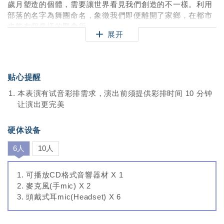
歲月塑造的個體，需要讓世界看見我們創造的不一樣。利用
部落的名字為舞團命名，象徵我們即便離開了家鄉，在都市
也能有個像樣的聚會所。
展开
贴心提醒
本表演有试音彩排需求，演出前须提供彩排时间 10 分钟
让演出更完美
硬体设备
6人
10人
可播放CD格式音響器材 X 1
麥克風(手mic) X 2
頭戴式耳mic(Headset) X 6