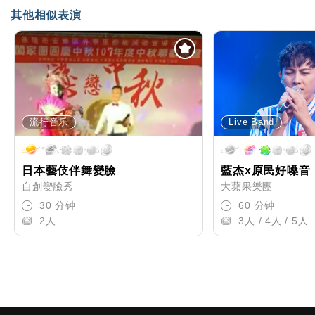
其他相似表演
流行音乐
Live Band
日本藝伎伴舞變臉
藍杰x原民好嗓音
自創變臉秀
大蘋果樂團
30 分钟
60 分钟
2人
3人 / 4人 / 5人