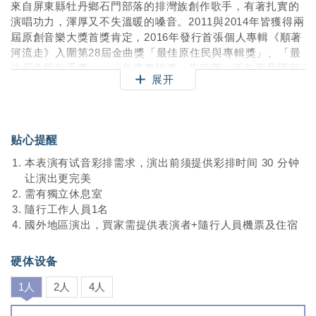
來自屏東縣牡丹鄉石門部落的排灣族創作歌手，有著扎實的
演唱功力，渾厚又不失溫暖的嗓音。2011與2014年皆獲得兩
屆原創音樂大獎首獎肯定，2016年發行首張個人專輯《順著
河流走》入圍第28屆金曲獎「最佳原住民與專輯獎」、「最
佳原住民歌手獎」、「年度專輯獎」等殊榮，近年更是國家
展开
級演出邀請對象，歷經2017總統府音樂會、20週年黃家古厝
音樂會等等，戴曉君仍走在這條美好的音樂路上。
贴心提醒
本表演有试音彩排需求，演出前须提供彩排时间 30 分钟
让演出更完美
需有獨立休息室
隨行工作人員1名
國外地區演出，買家需提供表演者+隨行人員機票及住宿
硬体设备
1人
2人
4人