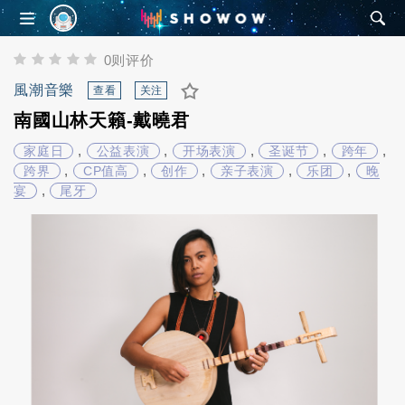
SHOWOW
0则评价
風潮音樂
查看
关注
南國山林天籟-戴曉君
,
,
,
,
,
家庭日
公益表演
开场表演
圣诞节
跨年
,
,
,
,
,
跨界
CP值高
创作
亲子表演
乐团
晚
,
宴
尾牙