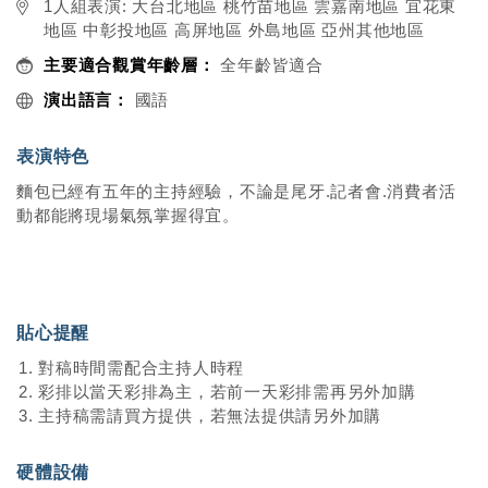
1人組表演: 大台北地區 桃竹苗地區 雲嘉南地區 宜花東
地區 中彰投地區 高屏地區 外島地區 亞州其他地區
主要適合觀賞年齡層：
全年齡皆適合
演出語言：
國語
表演特色
麵包已經有五年的主持經驗，不論是尾牙.記者會.消費者活
動都能將現場氣氛掌握得宜。
貼心提醒
對稿時間需配合主持人時程
彩排以當天彩排為主，若前一天彩排需再另外加購
主持稿需請買方提供，若無法提供請另外加購
硬體設備