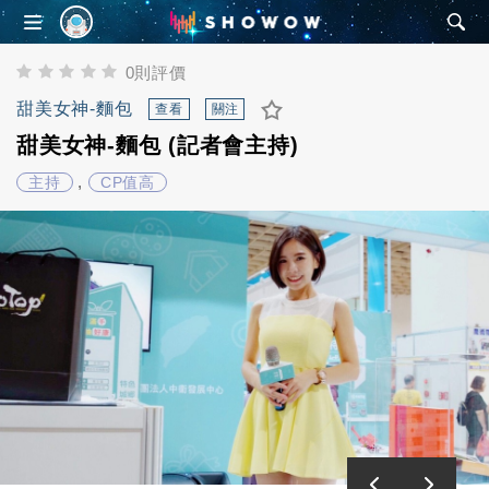
SHOWOW
0則評價
甜美女神-麵包
查看
關注
甜美女神-麵包 (記者會主持)
,
主持
CP值高