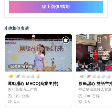
線上詢價/檔期
其他相似表演
記者會/發表會
展場
運動甜心-MECO(商業主持)
原民甜心 雙語主
美可美表演工作坊
中英雙語主持人首選 M
180 分鐘
180 分鐘
1人
1人