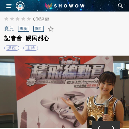
SHOWOW
0則評價
寶兒
查看
關注
記者會_親民甜心
,
講座
主持