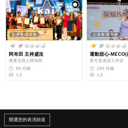
記者會/發表會
記者會/發表會
阿布田 主持盛況
運動甜心-MECO
專業主持人阿布田
美可美表演工作坊
60 分鐘
180 分鐘
1人
1人
開通您的表演頻道