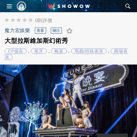
SHOWOW
0則評價
魔力宏娛樂
查看
關注
大型拉斯維加斯幻術秀
,
,
,
,
CP值高
尾牙
晚宴
馬戲/特殊表演
開場表
演