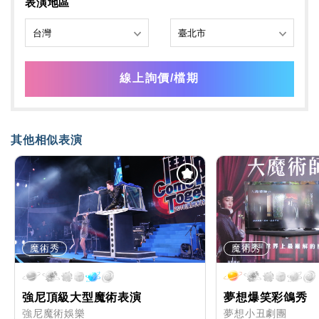
表演地區
線上詢價/檔期
其他相似表演
魔術秀
魔術秀
強尼頂級大型魔術表演
夢想爆笑彩鴿秀
強尼魔術娛樂
夢想小丑劇團