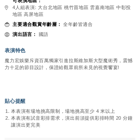
可表演地區：
4人組表演: 大台北地區 桃竹苗地區 雲嘉南地區 中彰投
地區 高屏地區
主要適合觀賞年齡層：
全年齡皆適合
演出語言：
國語
表演特色
魔力宏娛樂斥資百萬獨家引進拉斯維加斯大型魔術秀，震憾
力十足的節目設計，保證給觀眾前所未見的視覺饗宴!
貼心提醒
本表演有場地挑高限制，場地挑高至少 4 米以上
本表演有試音彩排需求，演出前須提供彩排時間 20 分鐘
讓演出更完美