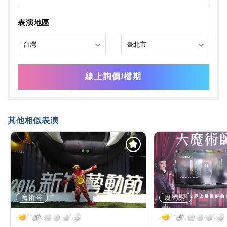
表演地區
線上詢價/檔期
其他相似表演
魔術秀
魔術秀