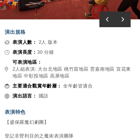
演出規格
表演人數：
2人 版本
表演長度：
30 分鐘
可表演地區：
2人組表演: 大台北地區 桃竹苗地區 雲嘉南地區 宜花東
地區 中彰投地區 高屏地區
主要適合觀賞年齡層：
全年齡皆適合
演出語言：
國語
表演特色
【盛保羅魔幻劇團】
登記非營利目的之魔術表演團隊