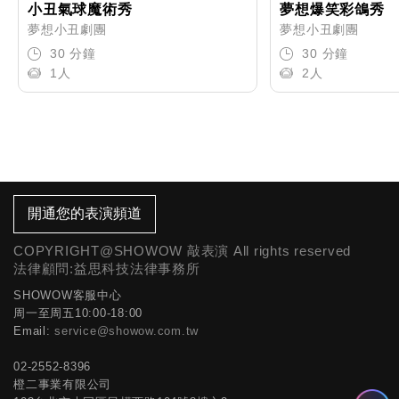
小丑氣球魔術秀
夢想爆笑彩鴿秀
夢想小丑劇團
夢想小丑劇團
30 分鐘
30 分鐘
1人
2人
開通您的表演頻道
COPYRIGHT@SHOWOW 敲表演 All rights reserved
法律顧問:益思科技法律事務所
SHOWOW客服中心
周一至周五10:00-18:00
Email:
service@showow.com.tw
02-2552-8396
橙二事業有限公司