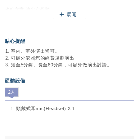
政府立案 演出有保障
展開
嚴格訓練每位表演人員、用心規劃每場精彩演出
上百種活動經驗、上千場表演歷練。
貼心提醒
室內、室外演出皆可。
-------------------------------------------
可額外依照您的經費規劃演出。
短至5分鐘、長至60分鐘，可額外做演出討論。
標準的30分鐘魔術表演
硬體設備
依照各演出觀眾做出調整，符合各年齡層觀賞
2人
適用：婚禮、尾牙、春酒、家庭日、兒童派對、公益活動、
記者會．．．各類型商業活動演出
頭戴式耳mic(Headset) X 1