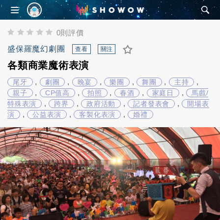
SHOWOW
0則評價
盛保羅魔幻劇團
查看
關注
各類商業魔術表演
,
,
,
,
,
,
尾牙
劇團
晚宴
樂團
舞團
主持
,
,
,
,
,
親子
CP值高
拍照
春酒
家庭日
馬戲/
,
,
,
,
特殊表演
跨界
政府活動
記者發表會
開場表
,
,
,
演
公益表演
客製化表演
婚禮