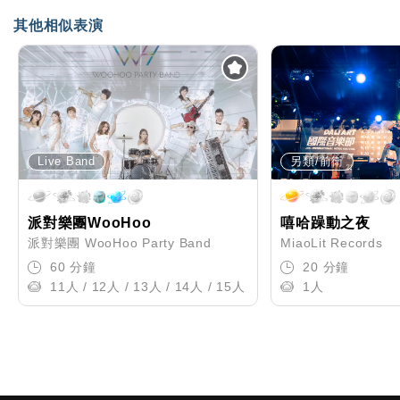
其他相似表演
Live Band
另類/前衛
派對樂團WooHoo
嘻哈躁動之夜
派對樂團 WooHoo Party Band
MiaoLit Records
60 分鐘
20 分鐘
11人 / 12人 / 13人 / 14人 / 15人
1人