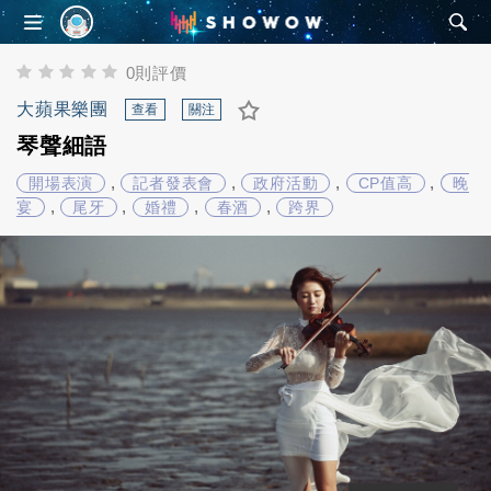
SHOWOW
0則評價
大蘋果樂團
查看
關注
琴聲細語
,
,
,
,
開場表演
記者發表會
政府活動
CP值高
晚
,
,
,
,
宴
尾牙
婚禮
春酒
跨界