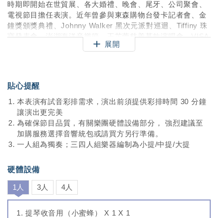
時期即開始在世貿展、各大婚禮、晚會、尾牙、公司聚會、
電視節目擔任表演。近年曾參與東森購物台發卡記者會、金
鐘獎頒獎典禮、Johnny Walker 黑次元派對巡迴、Tiffiny 珠
寶發表會、澎湖海洋音樂節、王芷蕾慈善募款演唱會、VISA
展開
御璽卡上市晚會第一屆金融菁英獎頒獎等。
貼心提醒
本表演有試音彩排需求，演出前須提供彩排時間 30 分鐘
讓演出更完美
為確保節目品質，有關樂團硬體設備部分， 強烈建議至
加購服務選擇音響統包或請買方另行準備。
一人組為獨奏；三四人組樂器編制為小提/中提/大提
硬體設備
1人
3人
4人
提琴收音用（小蜜蜂） X 1 X 1