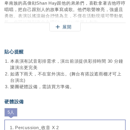
卑南族的高偉勛Shan Hay跟他的弟弟們，喜歡拿著吉他哼哼
唱唱，把自己跟別人的故事寫成歌。他們歌聲嘹亮，強盛且
勇敢。表演以搖滾融合抒情為主，不僅在活動現場可帶動氣
氛，也可以聽到來自主唱Shay Hay的個人創作。
展開
[演出形式]
A: 50分鐘
一次安排50分鐘演出，包含10首歌曲，確認敲表演後可私訊
貼心提醒
選歌單。歌曲包含自創歌曲及指定知名口水歌。
本表演有試音彩排需求，演出前須提供彩排時間 30 分鐘
B:25分鐘+25分鐘
讓演出更完美
一次安排25分鐘演出，包含5首歌曲，確確認敲表演後可私
如遇下雨天，不在室外演出。(舞台有搭設遮雨棚才可上
訊選歌單。歌曲包含自創歌曲及指定知名口水歌。
台演出)
樂團硬體設備，需請買方準備。
硬體設備
5人
Percussion_收音 X 2