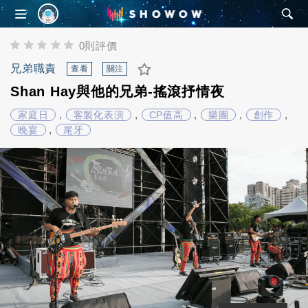
SHOWOW
0則評價
兄弟職責
查看
關注
Shan Hay與他的兄弟-搖滾抒情夜
,
,
,
,
,
家庭日
客製化表演
CP值高
樂團
創作
,
晚宴
尾牙