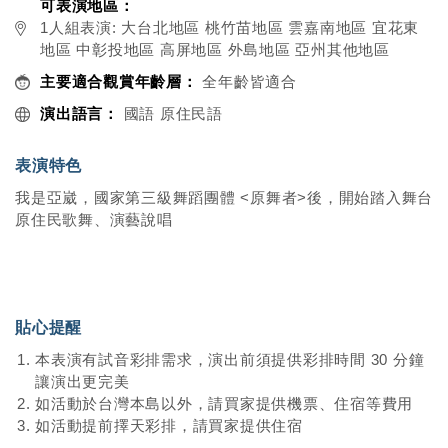
可表演地區：
1人組表演: 大台北地區 桃竹苗地區 雲嘉南地區 宜花東
地區 中彰投地區 高屏地區 外島地區 亞州其他地區
主要適合觀賞年齡層：
全年齡皆適合
演出語言：
國語 原住民語
表演特色
我是亞崴，國家第三級舞蹈團體 <原舞者>後，開始踏入舞台
原住民歌舞、演藝說唱
貼心提醒
本表演有試音彩排需求，演出前須提供彩排時間 30 分鐘
讓演出更完美
如活動於台灣本島以外，請買家提供機票、住宿等費用
如活動提前擇天彩排，請買家提供住宿