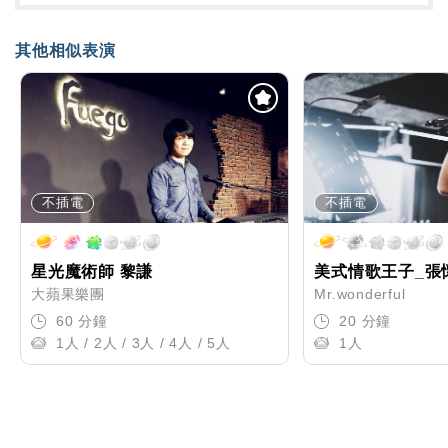
其他相似表演
不插電
不插電
星光魔術師 黎謙
美式情歌王子_張
大蘋果樂團
Mr.wonderful
60 分鐘
20 分鐘
1人 / 2人 / 3人 / 4人 / 5人
1人