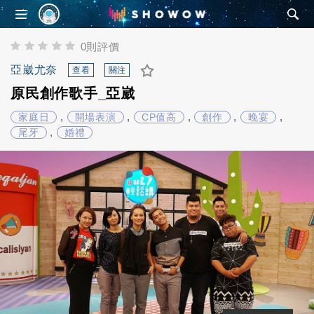
SHOWOW
0則評價
亞崴尤奈
查看
關注
原民創作歌手_亞崴
,
,
,
,
,
家庭日
開場表演
CP值高
創作
晚宴
,
尾牙
婚禮