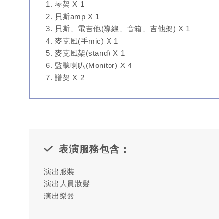
琴架 X 1
貝斯amp X 1
貝斯、電吉他(導線、音箱、吉他架) X 1
麥克風(手mic) X 1
麥克風架(stand) X 1
監聽喇叭(Monitor) X 4
譜架 X 2
表演服務包含：
演出服裝
演出人員妝髮
演出樂器