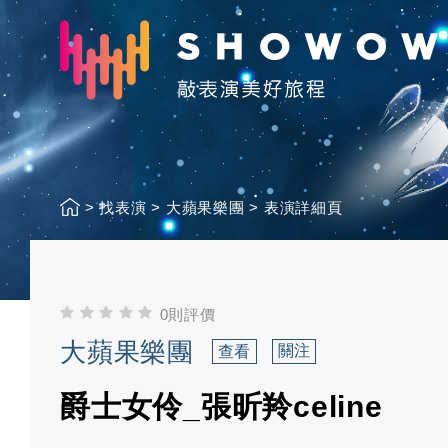
>
找表演
>
大蘋果樂團
>
表演詳細頁
0則評價
大蘋果樂團
關注
查看
爵士女伶_張昕羚celine