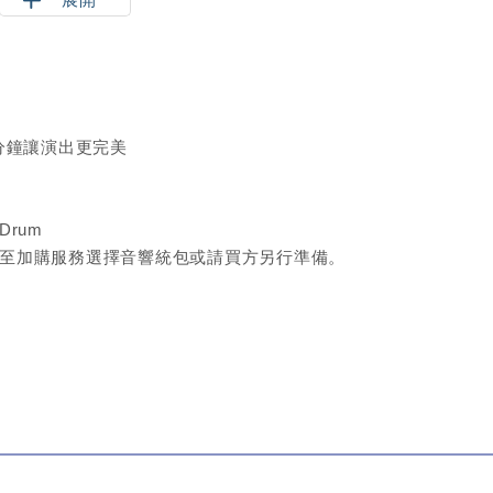
5首歌曲，歌曲為歌手準備及指定知名口水歌。
4首歌曲，歌曲為歌手準備及指定知名口水歌。
分鐘讓演出更完美
 Drum
議至加購服務選擇音響統包或請買方另行準備。