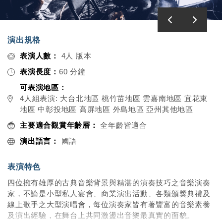
演出規格
表演人數：
4人 版本
表演長度：
60 分鐘
可表演地區：
4人組表演: 大台北地區 桃竹苗地區 雲嘉南地區 宜花東
地區 中彰投地區 高屏地區 外島地區 亞州其他地區
主要適合觀賞年齡層：
全年齡皆適合
演出語言：
國語
表演特色
四位擁有雄厚的古典音樂背景與精湛的演奏技巧之音樂演奏
家，不論是小型私人宴會、商業演出活動、各類頒獎典禮及
線上歌手之大型演唱會，每位演奏家皆有著豐富的音樂素養
及演出經驗，在舞台上共同激盪出音樂最真實的面貌。