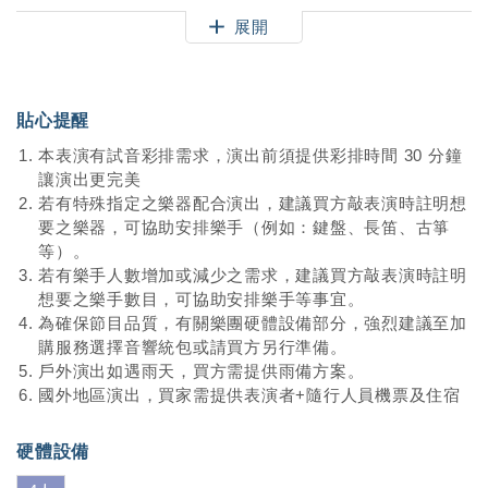
展開
【演出形式】
1) 20分鐘+20分鐘+20分鐘
為三段式表演，每段演出之主題不同，段落間買方可安排其
他活動流程。
貼心提醒
2) 開場表演（約5-8分鐘）
本表演有試音彩排需求，演出前須提供彩排時間 30 分鐘
以經典名曲串接方式演出；若買方有指定演奏曲目可溝通協
讓演出更完美
調（賣方酌收編曲費用）。
若有特殊指定之樂器配合演出，建議買方敲表演時註明想
要之樂器，可協助安排樂手（例如：鍵盤、長笛、古箏
等）。
若有樂手人數增加或減少之需求，建議買方敲表演時註明
想要之樂手數目，可協助安排樂手等事宜。
為確保節目品質，有關樂團硬體設備部分，強烈建議至加
購服務選擇音響統包或請買方另行準備。
戶外演出如遇雨天，買方需提供雨備方案。
國外地區演出，買家需提供表演者+隨行人員機票及住宿
硬體設備