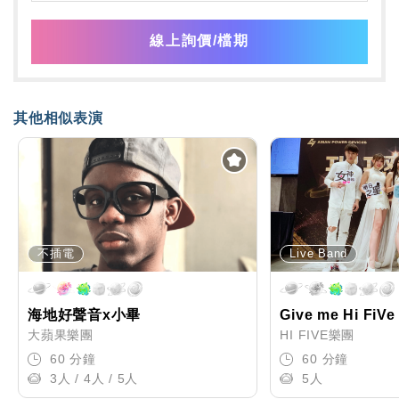
線上詢價/檔期
其他相似表演
不插電
Live Band
海地好聲音x小畢
Give me Hi FiVe
大蘋果樂團
HI FIVE樂團
60 分鐘
60 分鐘
3人 / 4人 / 5人
5人