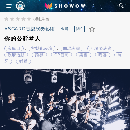
SHOWOW
0則評價
ASGARD音樂演奏藝術
查看
關注
你的公爵琴人
,
,
,
,
家庭日
客製化表演
開場表演
記者發表會
,
,
,
,
,
政府活動
跨界
CP值高
樂團
晚宴
尾
,
牙
婚禮