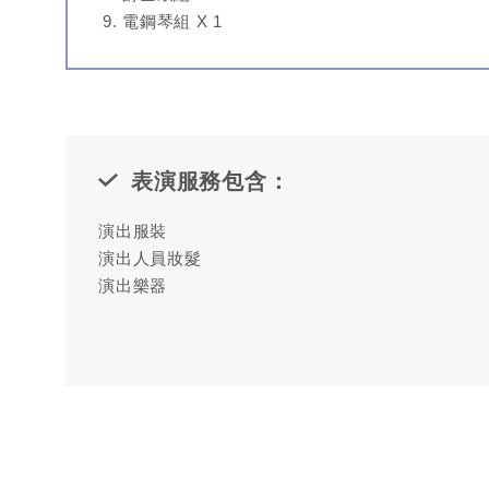
電鋼琴組 X 1
表演服務包含：
演出服裝
演出人員妝髮
演出樂器