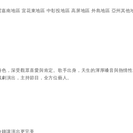
 雲嘉南地區 宜花東地區 中彰投地區 高屏地區 外島地區 亞州其他
特色，深受觀眾喜愛與肯定。歌手出身，天生的渾厚嗓音與熱情性
戲劇演出，主持節目，全方位藝人。
分鐘讓演出更完美