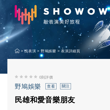
>
找表演
>
野鳩娛樂
>
表演詳細頁
0則評價
野鳩娛樂
關注
查看
民雄和愛音樂朋友