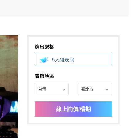
演出規格
5人組表演
表演地區
線上詢價/檔期