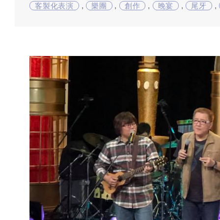
客製化表演
,
樂團
,
創作
,
晚宴
,
尾牙
,