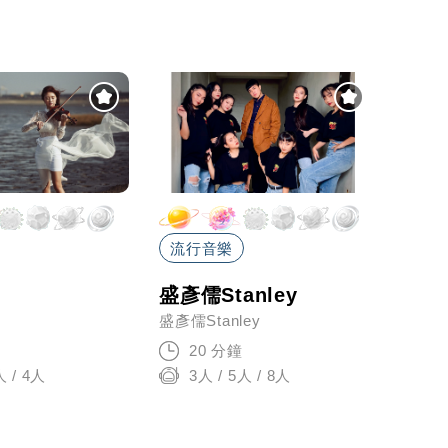
流行音樂
Live
盛彥儒Stanley
合音
盛彥儒Stanley
大蘋
20 分鐘
6
人 / 4人
3人 / 5人 / 8人
3