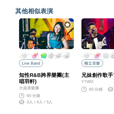
其他相似表演
Live Band
獨立音樂
》
知性R&B跨界樂團(主
兄妹創作歌手
唱羽軒)
YTWO
大蘋果樂團
60 分鐘
60 分鐘
3人 / 4人 / 5人