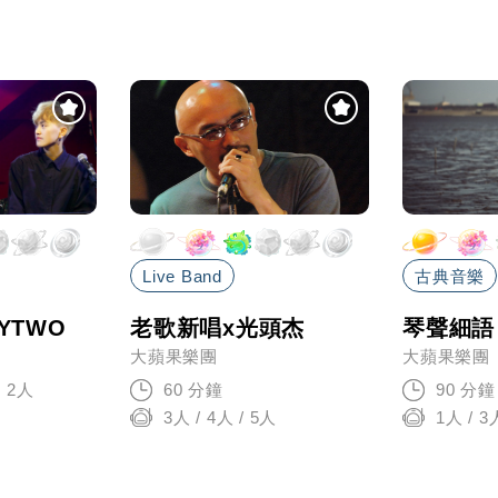
Live Band
古典音樂
YTWO
老歌新唱x光頭杰
琴聲細語
大蘋果樂團
大蘋果樂團
2人
60 分鐘
90 分鐘
3人 / 4人 / 5人
1人 / 3