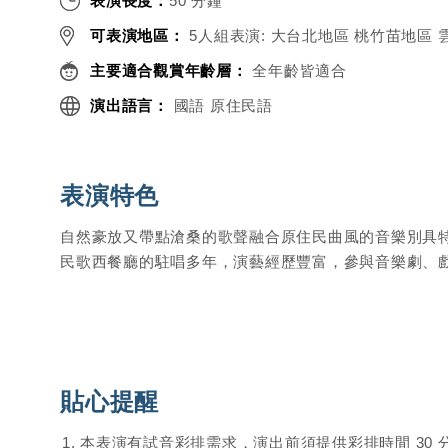
表演長度：
50 分鐘
可表演地區：
5人組表演: 大台北地區 桃竹苗地區
主要適合觀賞年齡層：
全年齡皆適合
演出語言：
國語 原住民語
表演特色
自然豪放又帶點滄桑的歌聲融合原住民曲風的音樂別具
民歌西餐廳的駐唱多年，演藝經歷豐富，參與音樂劇、
貼心提醒
本表演有試音彩排需求，演出前須提供彩排時間 30 