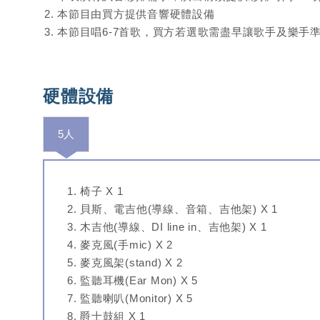
本節目由買方提供音響硬體設備
本節目唱6-7首歌，買方若選歌需盡早讓歌手及樂手
硬體設備
5人
椅子 X 1
貝斯、電吉他(導線、音箱、吉他架) X 1
木吉他(導線、DI line in、吉他架) X 1
麥克風(手mic) X 2
麥克風架(stand) X 2
監聽耳機(Ear Mon) X 5
監聽喇叭(Monitor) X 5
爵士鼓組 X 1