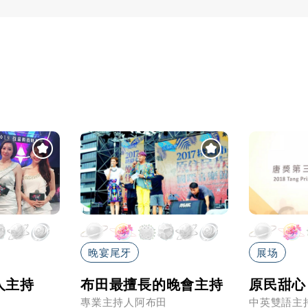
晚宴尾牙
展场
人主持
布田最擅長的晚會主持
原民甜心
專業主持人阿布田
中英雙語主持