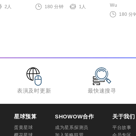
Wu
2人
180 分钟
1人
180 分
表演及时更新
最快速搜寻
星球预算
SHOWOW合作
关于我们
蛋黄星球
成为星系探测员
平台故事
樱花星球
加入策略联盟
会员专区