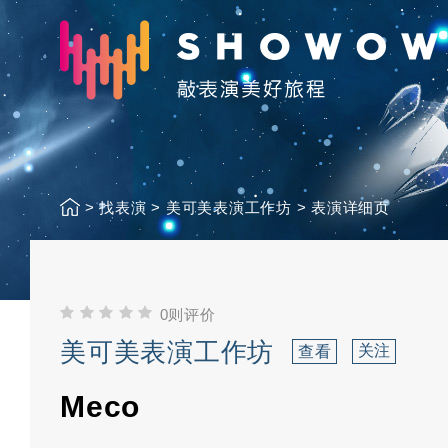
>
找表演
>
美可美表演工作坊
>
表演详细页
0则评价
美可美表演工作坊
关注
查看
Meco