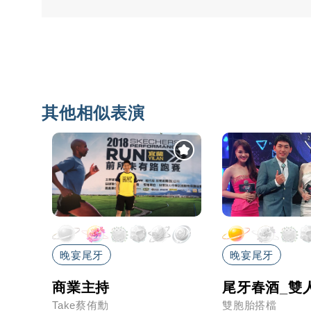
其他相似表演
晚宴尾牙
晚宴尾牙
主持
商業主持
尾牙春酒_雙
Take蔡侑勳
雙胞胎搭檔