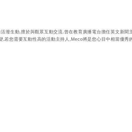
向活潑生動,擅於與觀眾互動交流.曾在教育廣播電台擔任英文新聞
,若您需要互動性高的活動主持人,Meco將是您心目中相當優秀的