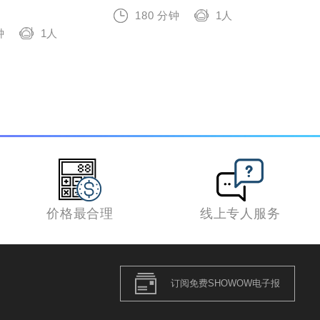
180 分钟
1人
1
钟
1人
价格最合理
线上专人服务
订阅免费SHOWOW电子报