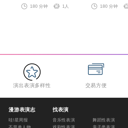
180 分钟
1人
180 分钟
演出表演多样性
交易方便
漫游表演志
找表演
哇!星周报
音乐性表演
舞蹈性表演
不简单人物
戏剧性表演
亲子类表演