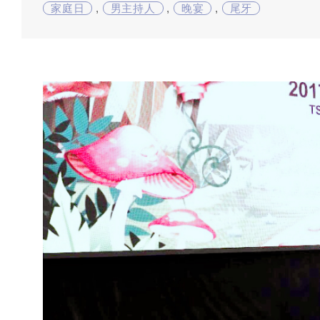
家庭日
,
男主持人
,
晚宴
,
尾牙