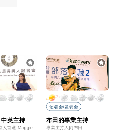
记者会/发表会
记者
 中英主持
布田的專業主持
記者
人首選 Maggie
專業主持人阿布田
李健