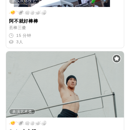
街头民俗技艺
阿不就好棒棒
丟棒三傻
15 分钟
3人
表演艺术类