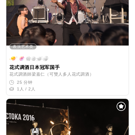
表演艺术类
花式调酒日本冠军国手
花式調酒師梁嘉仁（可雙人多人花式調酒）
25 分钟
1人 / 2人