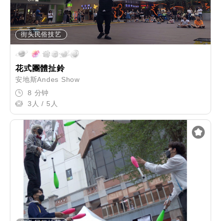
街头民俗技艺
花式團體扯鈴
安地斯Andes Show
8 分钟
3人 / 5人