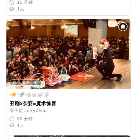
15 分钟
1人
街头魔术小丑
丑剧x杂耍=魔术惊喜
周子益 JerryChou
30 分钟
1人