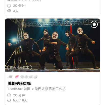
20 分钟
3人
街头民俗技艺
川劇變臉街舞
TBAllStar 舞團 x 龍門表演藝術工作坊
20 分钟
5人 / 6人