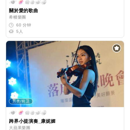
關於愛的歌曲
希幔樂團
60 分钟
5人
另类/前卫
跨界小提演奏_康妮媚
大蘋果樂團