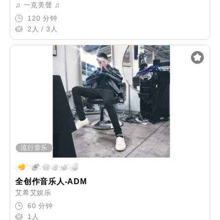
♫ 一克美聲 ♫
120 分钟
2人 / 3人
流行音乐
全创作音乐人-ADM
艾希艾娱乐
60 分钟
1人