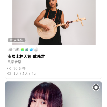
民族风情
南國山林天籟-戴曉君
風潮音樂
30 分钟
1人 / 2人 / 4人