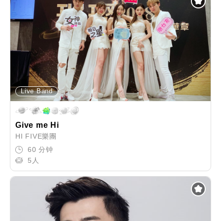
Live Band
Give me Hi
HI FIVE樂團
60 分钟
5人