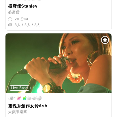
盛彦儒Stanley
盛彥儒
20 分钟
3人 / 5人 / 8人
Live Band
靈魂系創作女伶Ash
大蘋果樂團