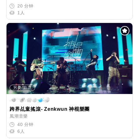
20 分钟
1人
另类/前卫
跨界乩童搖滾- Zenkwun 神棍樂團
風潮音樂
40 分钟
6人