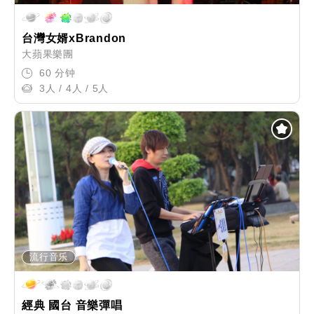
台灣女婿xBrandon
大蘋果樂團
60 分钟
3人 / 4人 / 5人
流行音乐
經典 國台 音樂彈唱