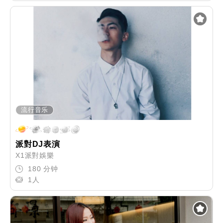
流行音乐
派對DJ表演
X1派對娛樂
180 分钟
1人