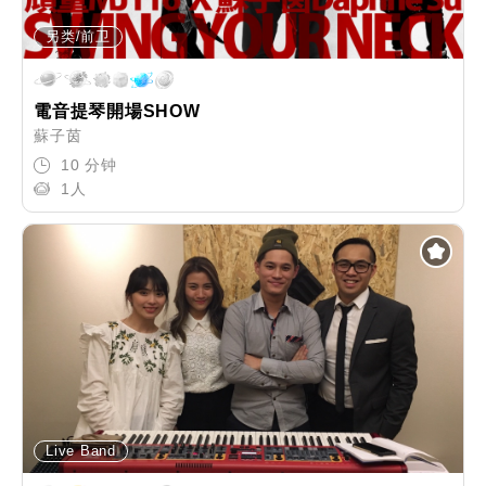
另类/前卫
電音提琴開場SHOW
蘇子茵
10 分钟
1人
Live Band