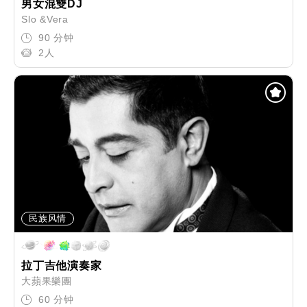
男女混雙DJ
Slo &Vera
90 分钟
2人
民族风情
拉丁吉他演奏家
大蘋果樂團
60 分钟