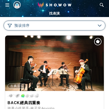
SHOWOW
找表演
预设排序
古典音乐
BACK經典四重奏
跨界小提琴手-林子安Anviolin