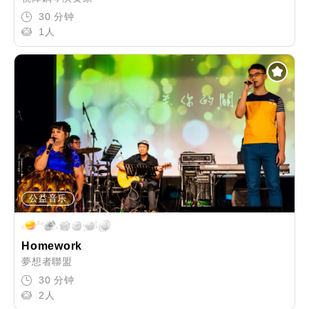
30 分钟
1人
公益音乐
Homework
夢想者聯盟
30 分钟
2人