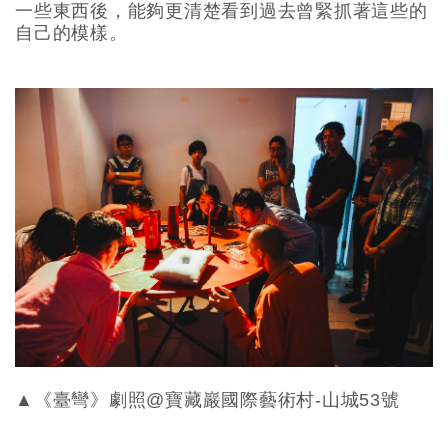
一些東西後，能夠更清楚看到過去曾緊抓著這些的
自己的模樣。
▲《臺彎》劇照@寶藏巖國際藝術村-山城53號