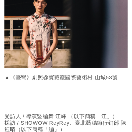
▲《臺彎》劇照@寶藏巖國際藝術村-山城53號
-----
受訪人 / 導演暨編舞 江峰 （以下簡稱「江」）
採訪 / SHOWOW ReyRey、臺北藝穗節行銷部 陳
鈺晴（以下簡稱「編」）