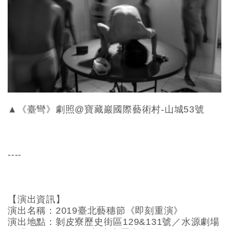
▲《臺彎》劇照@寶藏巖國際藝術村-山城53號
----
【演出資訊】
演出名稱：2019臺北藝穗節《即刻重演》
演出地點：剝皮寮歷史街區129&131號／水源劇場