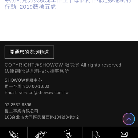
專訪巧克力與玫瑰工作室 | 每個創作都是接地氣的
行動| 2019藝穗五虎
開通您的表演頻道
COPYRIGHT@SHOWOW 敲表演 All rights reserved
法律顧問:益思科技法律事務所
SHOWOW客服中心
周一至周五10:00-18:00
Email:
service@showow.com.tw
02-2552-8396
橙二事業有限公司
103台北市大同區民權西路104號8樓之2