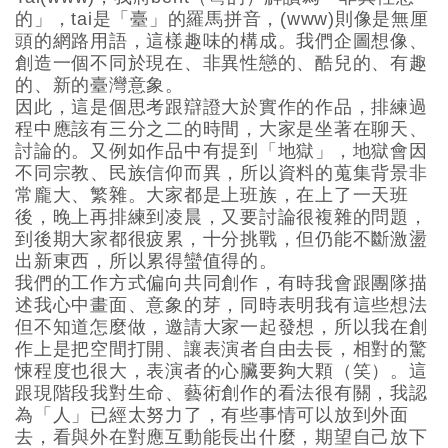
的」，tai是「臺」的羅馬拼音，(www)則像是無厘
頭的網路用語，這樣趣味的構成。我們企圖想像、
創造一個不同於現在、非異性戀的、酷兒的、有趣
的、新的臺灣意象。
因此，這是個思考跟辯證大於實作的作品，排練過
程中應該有三分之二的時間，大家是坐著在聊天、
討論的。又例如作品中有提到「地獄」，地獄會因
不同宗教、民族信仰而異，所以資料的蒐集背景非
常龐大、繁雜。大家都是上班族，在上了一天班
後，晚上再排練到凌晨，又要討論很複雜的問題，
到後期大家都很疲累，十分挑戰，但仍能不斷激盪
出新東西，所以累得蠻值得的。
我們的工作方式偏向共同創作，有時我會跟團隊描
述我心中畫面、意象的芽，同時表明我有這些想法
但不知道怎麼做，邀請大家一起發想，所以我在創
作上是把空間打開、讓表演者自由去長，相對的驚
悚程度也很大，表演者的心臟要夠大顆（笑）。這
跟現階段我對生命、藝術創作的看法很有關，我認
為「人」已經太努力了，有些事情可以放到外面
去，看與外在對應互動能長出什麼，期望自己放下