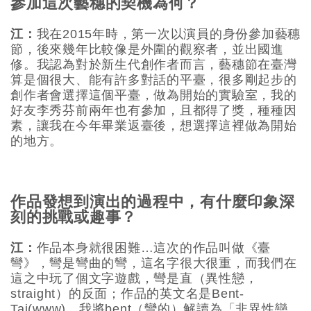
參加這次藝穗的契機為何？
江：
我在2015年時，第一次以演員的身份參加藝穗
節，後來幾年比較像是外圍的觀察者，並出國進
修。我認為對於新生代創作者而言，藝穗節在臺灣
算是個很大、能有許多對話的平臺，很多剛起步的
創作者會選擇這個平臺，做為開始的實驗室，我的
好友李秀芬前兩年也有參加，且都得了獎，種種因
素，讓我在今年畢業返臺後，想選擇這裡做為開始
的地方。
作品發想到演出的過程中，有什麼印象深
刻的挑戰或趣事？
江：
作品本身就很困難…這次的作品叫做《臺
彎》，彎是彎曲的彎，這名字很大很重，而我們在
這之中玩了個文字遊戲，彎是直（異性戀，
straight）的反面；作品的英文名是Bent-
Tai(www)，我將bent（彎的）解讀為「非異性戀