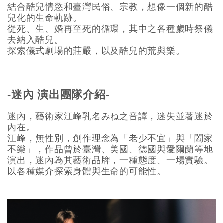
結合酷兒情慾和臺灣民俗、宗教，想像一個新的酷
兒化的生命軌跡。
從死、生、婚再至死的循環，其中之各種歲時祭儀
去納入酷兒。
探索儀式劇場的莊嚴，以及酷兒的荒與樂。
-迷內 演出團隊介紹-
迷內，藝術家江峰乳名みね之音譯，迷失並著迷於
內在。
江峰，無性別，創作理念為「老少不宜」與「闔家
不樂」，作品曾於臺灣、美國、德國與愛爾蘭等地
演出，迷內為其藝術品牌，一種態度、一場實驗。
以各種媒介探索身體與生命的可能性。