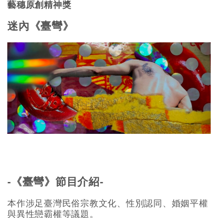
藝穗原創精神獎
迷內《臺彎》
-《臺彎》節目介紹-
本作涉足臺灣民俗宗教文化、性別認同、婚姻平權
與異性戀霸權等議題。