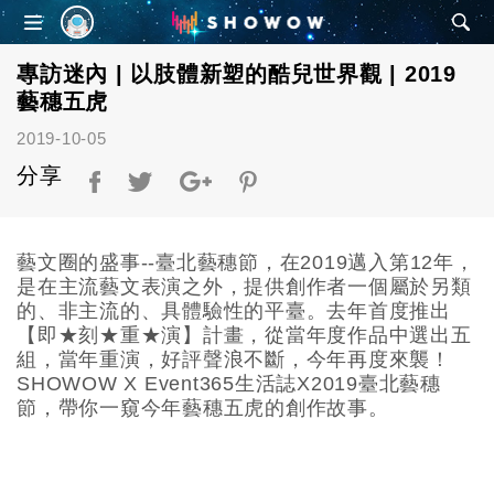
SHOWOW
專訪迷內 | 以肢體新塑的酷兒世界觀 | 2019
藝穗五虎
2019-10-05
分享
藝文圈的盛事--臺北藝穗節，在2019邁入第12年，
是在主流藝文表演之外，提供創作者一個屬於另類
的、非主流的、具體驗性的平臺。去年首度推出
【即★刻★重★演】計畫，從當年度作品中選出五
組，當年重演，好評聲浪不斷，今年再度來襲！
SHOWOW X Event365生活誌X2019臺北藝穗
節，帶你一窺今年藝穗五虎的創作故事。