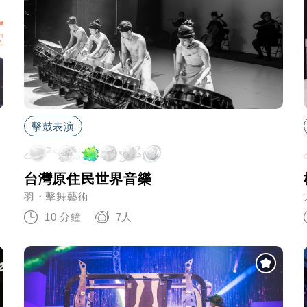
擊鼓表演
台灣原住民世界音樂
羽・擊舞藝術
10 分鐘
7人