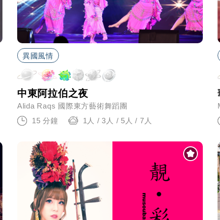
異國風情
中東阿拉伯之夜
Alida Raqs 國際東方藝術舞蹈團
15 分鐘
1人 / 3人 / 5人 / 7人