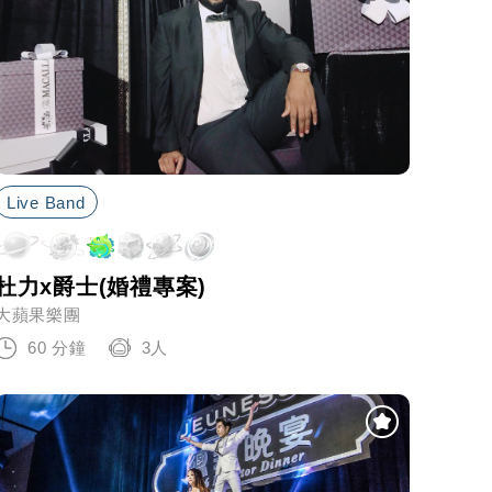
Live Band
杜力x爵士(婚禮專案)
大蘋果樂團
60 分鐘
3人