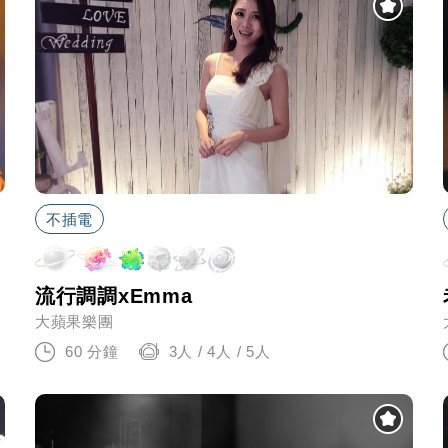
不插電
流行調調xEmma
大蘋果樂團
60 分鐘
3人 / 4人 / 5人