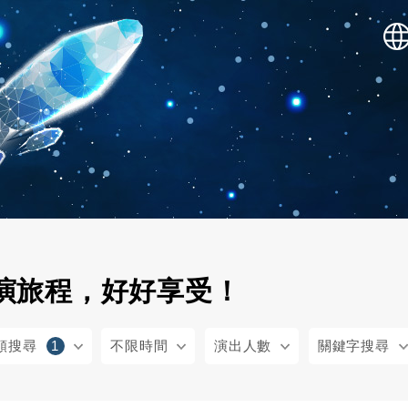
SHOWOW 敲表演
演旅程，好好享受！
額搜尋
1
不限時間
演出人數
關鍵字搜尋