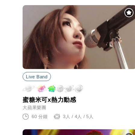
Live Band
蜜糖米可x熱力動感
大蘋果樂團
60 分鐘
3人 / 4人 / 5人