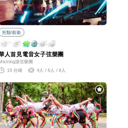
另類/前衛
華人首見電音女子弦樂團
Mistring謎弦樂團
15 分鐘
4人 / 6人 / 8人