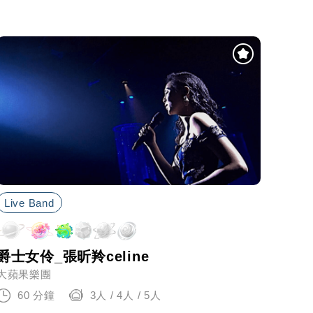
Live Band
爵士女伶_張昕羚celine
大蘋果樂團
60 分鐘
3人 / 4人 / 5人