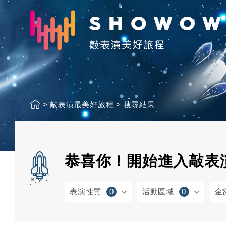
>
敲表演最美好旅程
>
搜尋結果
恭喜你！開始進入敲表
表演性質
0
活動區域
0
金