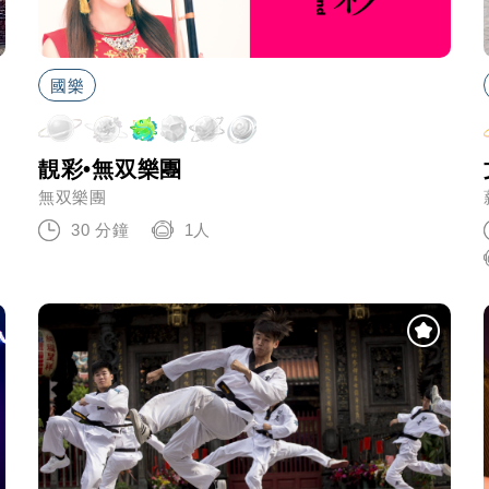
國樂
靚彩•無双樂團
無双樂團
30 分鐘
1人