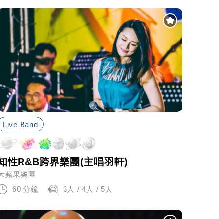
Live Band
知性R&B跨界樂團(主唱羽軒)
大蘋果樂團
60 分鐘
3人 / 4人 / 5人