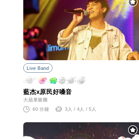
Live Band
藍杰x原民好嗓音
大蘋果樂團
60 分鐘
3人 / 4人 / 5人