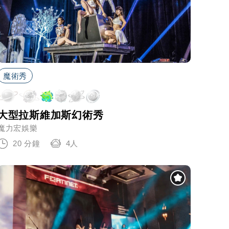
魔術秀
大型拉斯維加斯幻術秀
魔力宏娛樂
20 分鐘
4人