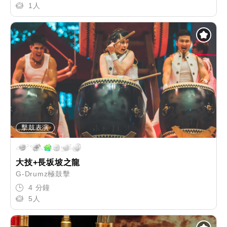
1人
擊鼓表演
大技+長坂坡之龍
G-Drumz極鼓擊
4 分鐘
5人