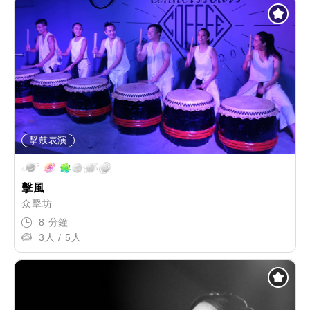
擊鼓表演
擊風
众擊坊
8 分鐘
3人 / 5人