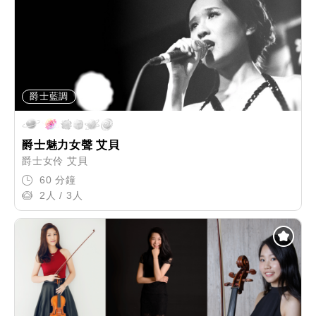
爵士藍調
爵士魅力女聲 艾貝
爵士女伶 艾貝
60 分鐘
2人 / 3人