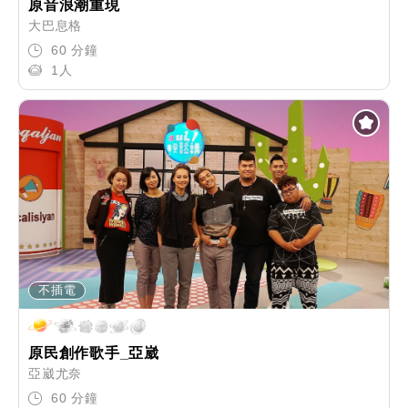
原音浪潮重現
大巴息格
60 分鐘
1人
不插電
原民創作歌手_亞崴
亞崴尤奈
60 分鐘