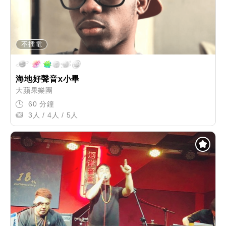
不插電
海地好聲音x小畢
大蘋果樂團
60 分鐘
3人 / 4人 / 5人