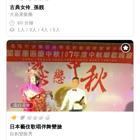
古典女伶_孫靚
大蘋果樂團
60 分鐘
1人 / 3人 / 4人 / 5人
流行音樂
日本藝伎歌唱伴舞變臉
自創變臉秀