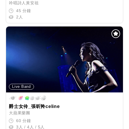
吟唱詩人黃安祖
45 分鐘
2人
Live Band
爵士女伶_張昕羚celine
大蘋果樂團
60 分鐘
3人 / 4人 / 5人