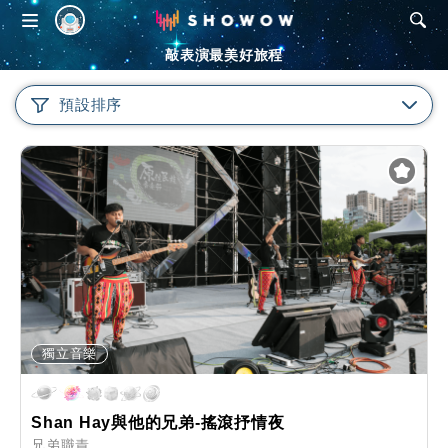
SHOWOW
敲表演最美好旅程
預設排序
獨立音樂
Shan Hay與他的兄弟-搖滾抒情夜
兄弟職責