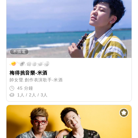
不插電
梅得挑音樂-米酒
帥女聲.創作表演歌手-米酒
45 分鐘
1人 / 2人 / 3人