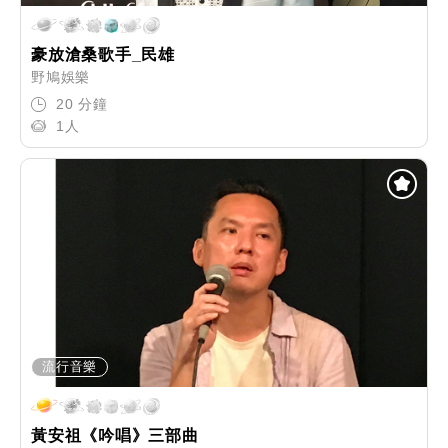
豪放滄桑歌手_民雄
野鳩娛樂
20 分鐘
1人
流行音樂
黃安祖《吟唱》三部曲