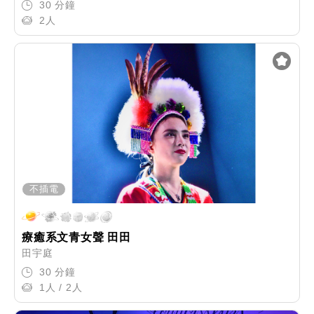
30 分鐘
2人
不插電
療癒系文青女聲 田田
田宇庭
30 分鐘
1人 / 2人