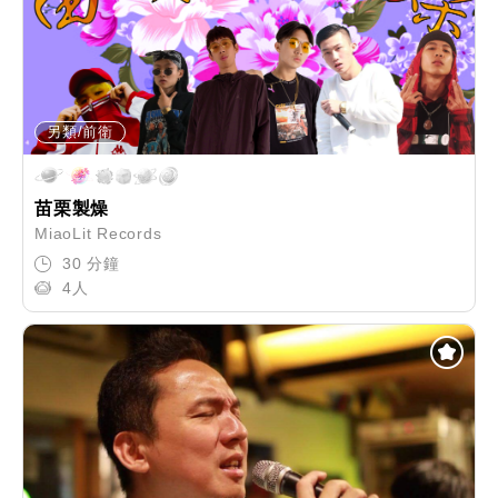
另類/前衛
苗栗製燥
MiaoLit Records
30 分鐘
4人