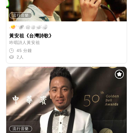
流行音樂
黃安祖《台灣詩歌》
吟唱詩人黃安祖
45 分鐘
2人
流行音樂