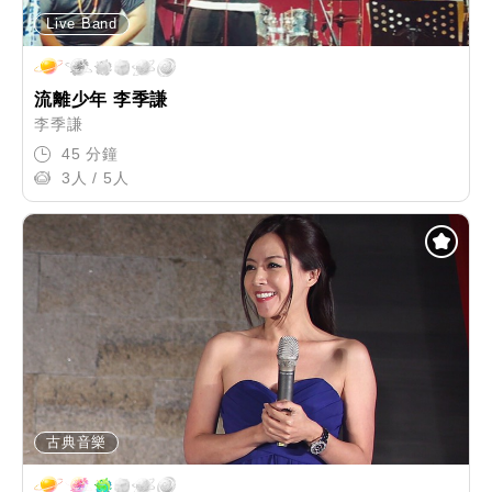
Live Band
流離少年 李季謙
李季謙
45 分鐘
3人 / 5人
古典音樂