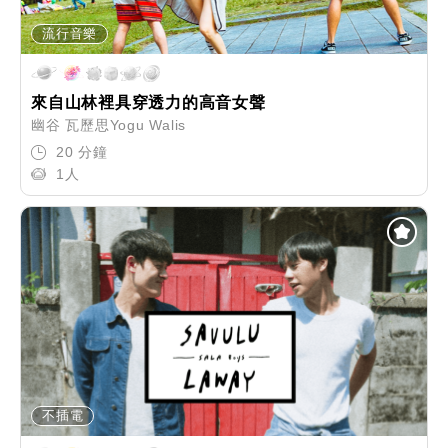
流行音樂
來自山林裡具穿透力的高音女聲
幽谷 瓦歷思Yogu Walis
20 分鐘
1人
不插電